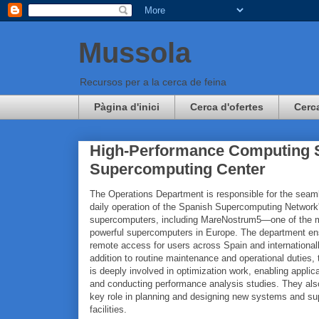
Mussola
Recursos per a la cerca de feina
Pàgina d'inici
Cerca d'ofertes
Cerc
High-Performance Computing S
Supercomputing Center
The Operations Department is responsible for the seam
daily operation of the Spanish Supercomputing Network
supercomputers, including MareNostrum5—one of the 
powerful supercomputers in Europe. The department e
remote access for users across Spain and internationall
addition to routine maintenance and operational duties,
is deeply involved in optimization work, enabling applic
and conducting performance analysis studies. They als
key role in planning and designing new systems and su
facilities.