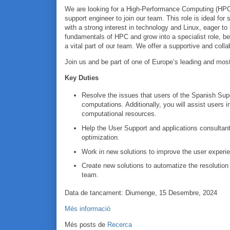
We are looking for a High-Performance Computing (HP
support engineer to join our team. This role is ideal fo
with a strong interest in technology and Linux, eager to 
fundamentals of HPC and grow into a specialist role, 
a vital part of our team. We offer a supportive and coll
Join us and be part of one of Europe’s leading and mo
Key Duties
Resolve the issues that users of the Spanish Su
computations. Additionally, you will assist users in
computational resources.
Help the User Support and applications consultant
optimization.
Work in new solutions to improve the user exper
Create new solutions to automatize the resolution o
team.
Data de tancament: Diumenge, 15 Desembre, 2024
Més informació
Més posts de
Recerca