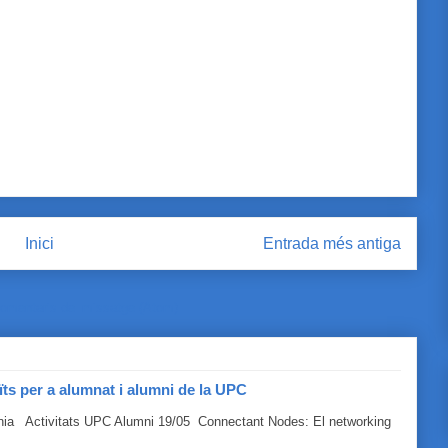
Inici
Entrada més antiga
omentaris del missatge (Atom)
ïts per a alumnat i alumni de la UPC
línia Activitats UPC Alumni 19/05 Connectant Nodes: El networking