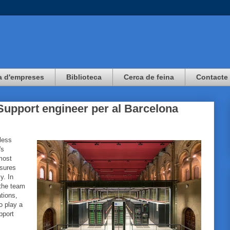
a d'empreses
Biblioteca
Cerca de feina
Contacte
upport engineer per al Barcelona
less
's
most
nsures
y. In
 the team
ations,
o play a
pport