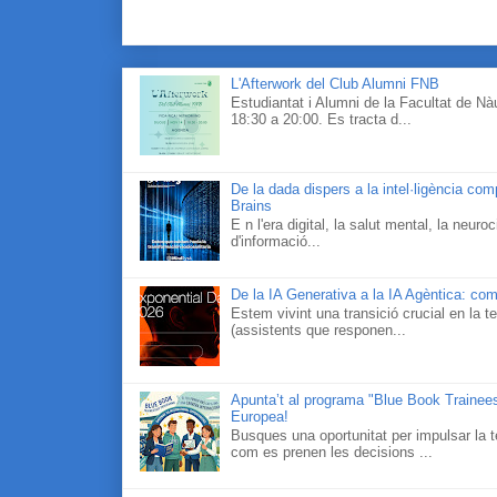
L'Afterwork del Club Alumni FNB
Estudiantat i Alumni de la Facultat de N
18:30 a 20:00. Es tracta d...
De la dada dispers a la intel·ligència co
Brains
E n l'era digital, la salut mental, la neur
d'informació...
De la IA Generativa a la IA Agèntica: com
Estem vivint una transició crucial en la te
(assistents que responen...
Apunta’t al programa "Blue Book Traineesh
Europea!
Busques una oportunitat per impulsar la t
com es prenen les decisions ...