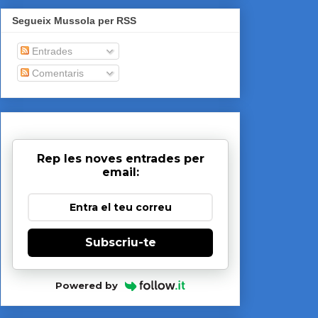
Segueix Mussola per RSS
Entrades
Comentaris
Rep les noves entrades per
email:
Subscriu-te
Powered by