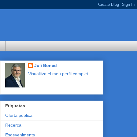
Juli Boned
Visualitza el meu perfil complet
Etiquetes
Oferta pública
Recerca
Esdeveniments