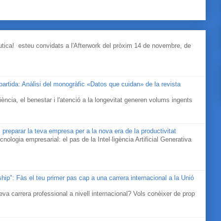
àutica! esteu convidats a l'Afterwork del pròxim 14 de novembre, de
mpartida: Anàlisi del monogràfic «Datos que cuidan» de la revista
ociència, el benestar i l'atenció a la longevitat generen volums ingents
 preparar la teva empresa per a la nova era de la productivitat
cnologia empresarial: el pas de la Intel·ligència Artificial Generativa
ip": Fàs el teu primer pas cap a una carrera internacional a la Unió
eva carrera professional a nivell internacional? Vols conèixer de prop