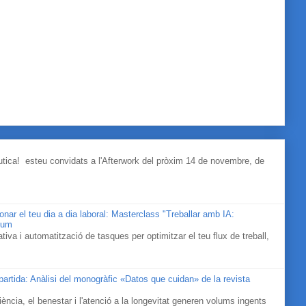
àutica! esteu convidats a l'Afterwork del pròxim 14 de novembre, de
cionar el teu dia a dia laboral: Masterclass "Treballar amb IA:
rium
iva i automatització de tasques per optimitzar el teu flux de treball,
mpartida: Anàlisi del monogràfic «Datos que cuidan» de la revista
ociència, el benestar i l'atenció a la longevitat generen volums ingents