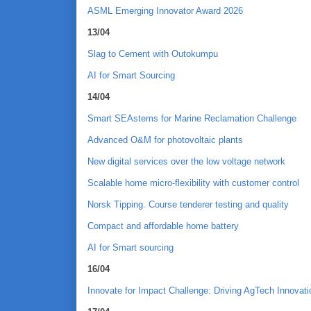
ASML Emerging Innovator Award 2026
13/04
Slag to Cement with Outokumpu
AI for Smart Sourcing
14/04
Smart SEAstems for Marine Reclamation Challenge
Advanced O&M for photovoltaic plants
New digital services over the low voltage network
Scalable home micro-flexibility with customer control
Norsk Tipping. Course tenderer testing and quality
Compact and affordable home battery
AI for Smart sourcing
16/04
Innovate for Impact Challenge: Driving AgTech Innovati