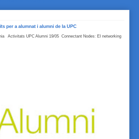
omentaris del missatge (Atom)
ïts per a alumnat i alumni de la UPC
línia Activitats UPC Alumni 19/05 Connectant Nodes: El networking