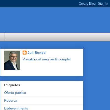
Juli Boned
Visualitza el meu perfil complet
Etiquetes
Oferta pública
Recerca
Esdeveniments