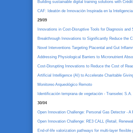
Building sustainable digital training solutions with Crédit
CAF: Ideatón de Innovación Inspirada en la Inteligenci
29/09
Innovations in Cost-Disruptive Tools for Diagnosis and
Breakthrough Innovations to Significantly Reduce the C
Novel Interventions Targeting Placental and Gut Inflam
Addressing Physiological Barriers to Micronutrient Abso
Cost-Disrupting Innovations to Reduce the Cost of Rea
Artificial Intelligence (AI) to Accelerate Charitable Givin
Monitoreo Arqueológico Remoto
Identificación temprana de vegetación - Transelec S.A.
30/04
Open Innovation Challenge: Personal Gas Detector - A 
Open Innovation Challenge: RE3 CALL (Retail, Renewabl
End-of-life valorization pathways for multi-layer flexibl