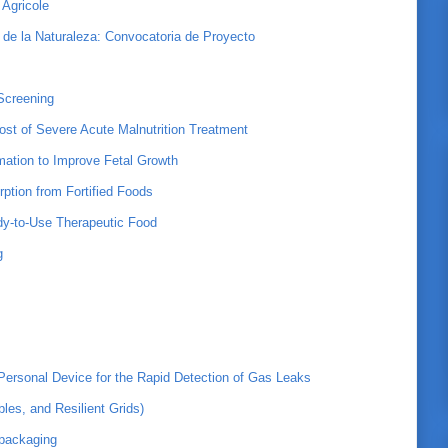
 Agricole
a de la Naturaleza: Convocatoria de Proyecto
 Screening
ost of Severe Acute Malnutrition Treatment
mation to Improve Fetal Growth
rption from Fortified Foods
dy-to-Use Therapeutic Food
g
Personal Device for the Rapid Detection of Gas Leaks
es, and Resilient Grids)
e packaging