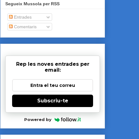
Segueix Mussola per RSS
Entrades
Comentaris
Rep les noves entrades per
email:
Subscriu-te
Powered by