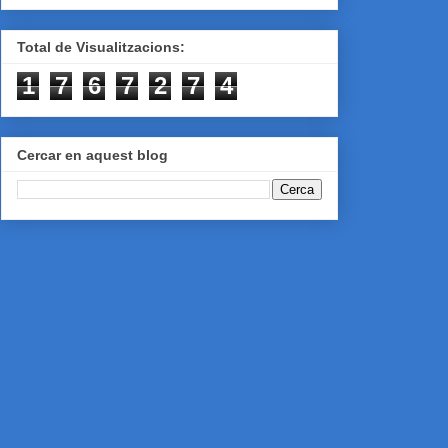
Total de Visualitzacions:
1
7
6
7
2
7
4
Cercar en aquest blog