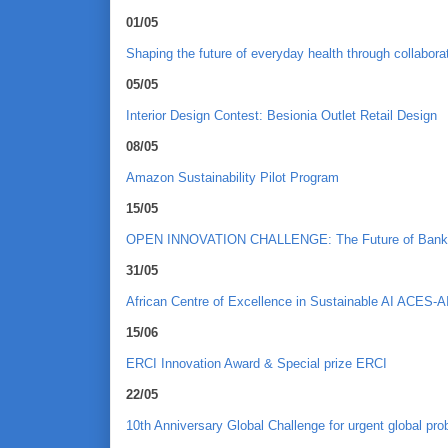
01/05
Shaping the future of everyday health through collabora
05/05
Interior Design Contest: Besionia Outlet Retail Design
08/05
Amazon Sustainability Pilot Program
15/05
OPEN INNOVATION CHALLENGE: The Future of Bankin
31/05
African Centre of Excellence in Sustainable AI ACES-A
15/06
ERCI Innovation Award & Special prize ERCI
22/05
10th Anniversary Global Challenge for urgent global pr