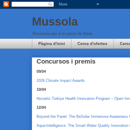
Mussola
Recursos per a la cerca de feina
Pàgina d'inici
Cerca d'ofertes
Cerc
Concursos i premis
09/04
2026 Climate Impact Awards
10/04
Novartis Türkiye Health Innovation Program – Open Inn
12/04
Beyond the Panel: The BeSolar Immersive Awareness 
Aqua-Intelligence: The Smart Water Quality Innovation