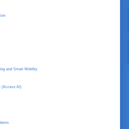
tion
g and Smart Mobility
I (Access AI)
oblems