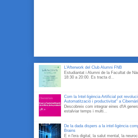
L'Afterwork del Club Alumni FNB
Estudiantat i Alumni de la Facultat de N
18:30 a 20:00. Es tracta d...
Com la Intel·ligència Artificial pot revolu
Automatització i productivitat" a Cibernà
Descobreix com integrar eines d'IA generat
estalviar temps i multi...
De la dada dispers a la intel·ligència co
Brains
E n l'era digital, la salut mental, la neur