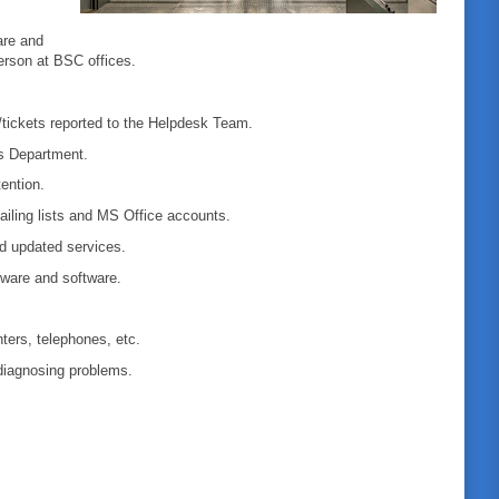
are and
erson at BSC offices.
/tickets reported to the Helpdesk Team.
ns Department.
ention.
iling lists and MS Office accounts.
nd updated services.
ware and software.
ers, telephones, etc.
 diagnosing problems.