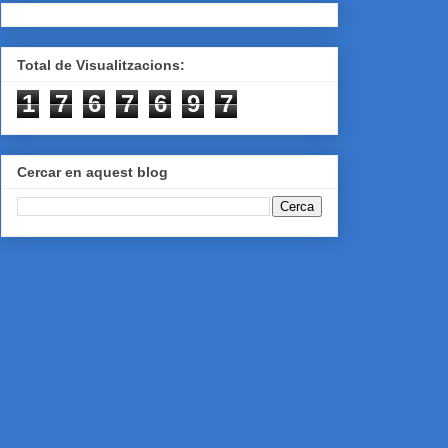
Total de Visualitzacions:
1
7
6
7
6
9
7
Cercar en aquest blog