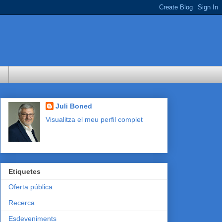
Juli Boned
Visualitza el meu perfil complet
Etiquetes
Oferta pública
Recerca
Esdeveniments