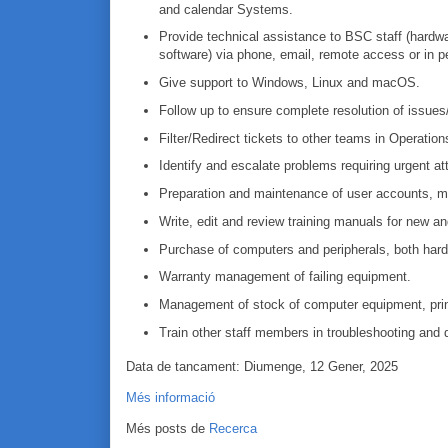
and calendar Systems.
Provide technical assistance to BSC staff (hardw
software) via phone, email, remote access or in p
Give support to Windows, Linux and macOS.
Follow up to ensure complete resolution of issues
Filter/Redirect tickets to other teams in Operatio
Identify and escalate problems requiring urgent att
Preparation and maintenance of user accounts, ma
Write, edit and review training manuals for new a
Purchase of computers and peripherals, both hard
Warranty management of failing equipment.
Management of stock of computer equipment, print
Train other staff members in troubleshooting and
Data de tancament: Diumenge, 12 Gener, 2025
Més informació
Més posts de
Recerca