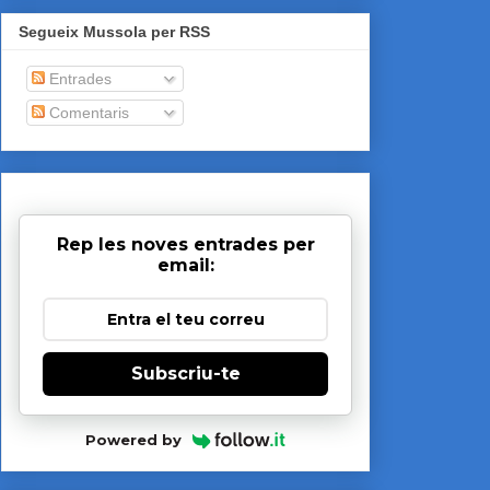
Segueix Mussola per RSS
Entrades
Comentaris
Rep les noves entrades per
email:
Subscriu-te
Powered by