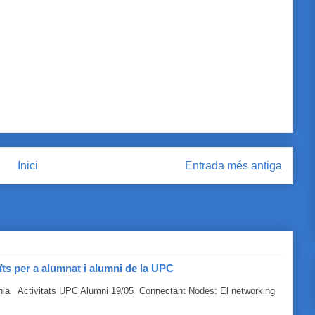
Inici
Entrada més antiga
omentaris del missatge (Atom)
ïts per a alumnat i alumni de la UPC
línia Activitats UPC Alumni 19/05 Connectant Nodes: El networking