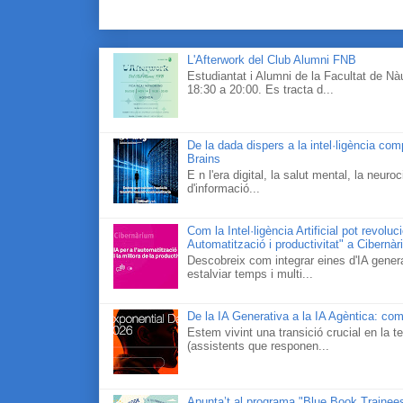
L'Afterwork del Club Alumni FNB
Estudiantat i Alumni de la Facultat de N
18:30 a 20:00. Es tracta d...
De la dada dispers a la intel·ligència co
Brains
E n l'era digital, la salut mental, la neur
d'informació...
Com la Intel·ligència Artificial pot revolu
Automatització i productivitat" a Cibernà
Descobreix com integrar eines d'IA generat
estalviar temps i multi...
De la IA Generativa a la IA Agèntica: com
Estem vivint una transició crucial en la te
(assistents que responen...
Apunta’t al programa "Blue Book Traineesh