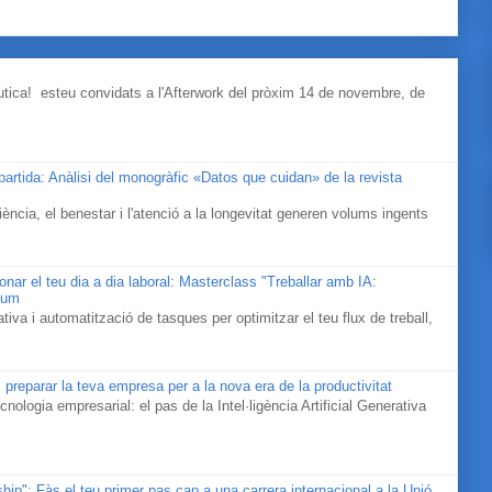
àutica! esteu convidats a l'Afterwork del pròxim 14 de novembre, de
mpartida: Anàlisi del monogràfic «Datos que cuidan» de la revista
ociència, el benestar i l'atenció a la longevitat generen volums ingents
cionar el teu dia a dia laboral: Masterclass "Treballar amb IA:
rium
iva i automatització de tasques per optimitzar el teu flux de treball,
 preparar la teva empresa per a la nova era de la productivitat
cnologia empresarial: el pas de la Intel·ligència Artificial Generativa
ip": Fàs el teu primer pas cap a una carrera internacional a la Unió