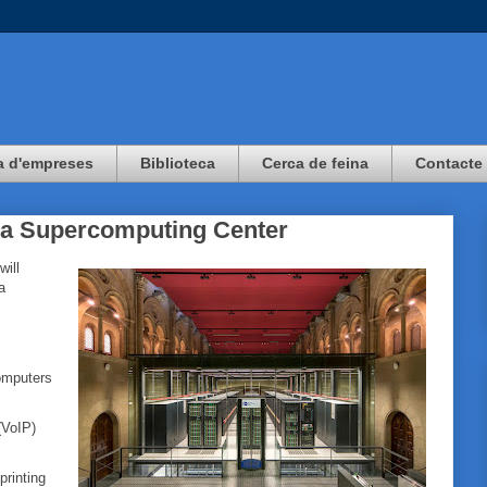
a d'empreses
Biblioteca
Cerca de feina
Contacte
na Supercomputing Center
will
a
computers
(VoIP)
rinting