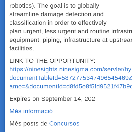
robotics). The goal is to globally
streamline damage detection and
classification in order to effectively
plan urgent, less urgent and routine infrast
equipment, piping, infrastructure at upstre
facilities.
LINK TO THE OPPORTUNITY:
https://ninesights.ninesigma.com/servlet/h
documentTableId=5872775347496545469&
ame=&documentId=d8fd5e8f5fd9521f47b9
Expires on September 14, 202
Més informació
Més posts de
Concursos