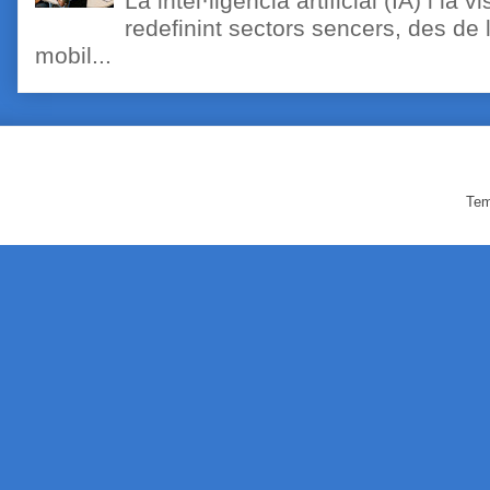
La intel·ligència artificial (IA) i l
redefinint sectors sencers, des de 
mobil...
Tem