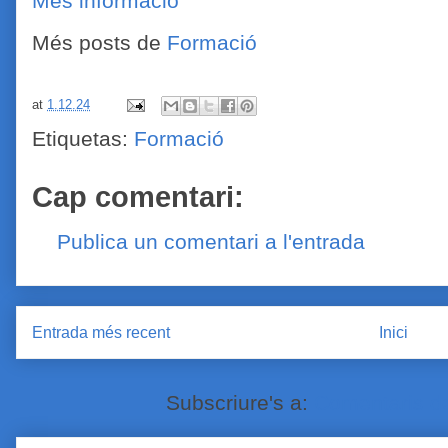
Més informació
Més posts de
Formació
at
1.12.24
Etiquetas:
Formació
Cap comentari:
Publica un comentari a l'entrada
Entrada més recent
Inici
Subscriure's a:
Comentaris de