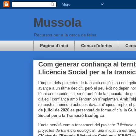
Mussola
Recursos per a la cerca de feina
Pàgina d'inici
Cerca d'ofertes
Cerc
Com generar confiança al terri
Llicència Social per a la transi
L'impuls dels projectes de transició ecològica i energèt
avança a un ritme decidit, però el seu èxit no depèn nom
tècnica o econòmica, sinó també de la capacitat de ge
diàleg i confiança amb l'entorn on s'implanten. Amb l'obje
respostes i eines pràctiques davant d'aquest repte, el 
de juliol de 2026
es presentarà de forma oficial la
Guia
Social per a la Transició Ecològica
.
L'acte servirà com a tancament del projecte
"Llicència 
projectes de transició ecològica"
, una iniciativa estratè
Clúster de l’Energia Eficient de Catalunya (CEEC)
co