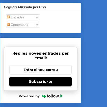
Segueix Mussola per RSS
Entrades
Comentaris
Rep les noves entrades per
email:
Subscriu-te
Powered by