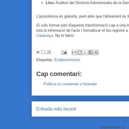
Lloc:
Auditori del Districte Administratiu de la Ge
L'assistència és gratuïta, però atès que l'aforament és li
Si vols formar part d'aquesta transformació cap a una t
tota la informació de l'acte i formalitzar el teu registre a
Catalunya
. No hi faltis!
at
7.7.26
Etiquetas:
Esdeveniments
Cap comentari:
Publica un comentari a l'entrada
Entrada més recent
Subscriure's a:
C