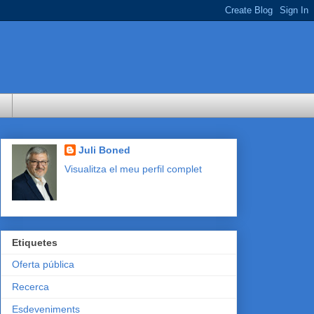
Juli Boned
Visualitza el meu perfil complet
Etiquetes
Oferta pública
Recerca
Esdeveniments