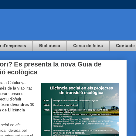
a d'empreses
Biblioteca
Cerca de feina
Contacte
tori? Es presenta la nova Guia de
ció ecològica
ica a Catalunya
és de la viabilitat
nerar consens,
ctiu d'oferir
pròxim
divendres 10
 de Llicència
social en els
gica liderada pel
njuntament amb el