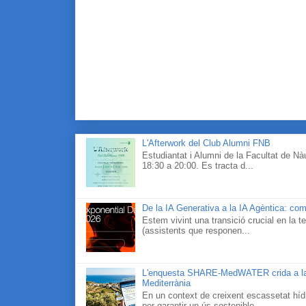
L'Afterwork del Club Alumni FNB
Estudiantat i Alumni de la Facultat de N
18:30 a 20:00. Es tracta d...
De la IA Generativa a la IA Agèntica: com
Estem vivint una transició crucial en la te
(assistents que responen...
L'enquesta SHARE-MedWATER crida a la part
Mediterrània
En un context de creixent escassetat hídr
per garantir un ús sostenible...