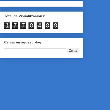
Total de Visualitzacions:
1
7
7
0
4
8
9
Cercar en aquest blog