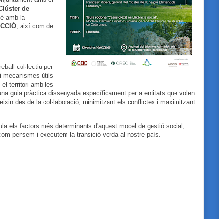
Clúster de
bé amb la
ACCIÓ
, així com de
eball col·lectiu per
 i mecanismes útils
el territori amb les
 una guia pràctica dissenyada específicament per a entitats que volen
ixin des de la col·laboració, minimitzant els conflictes i maximitzant
ula els factors més determinants d'aquest model de gestió social,
 com pensem i executem la transició verda al nostre país.