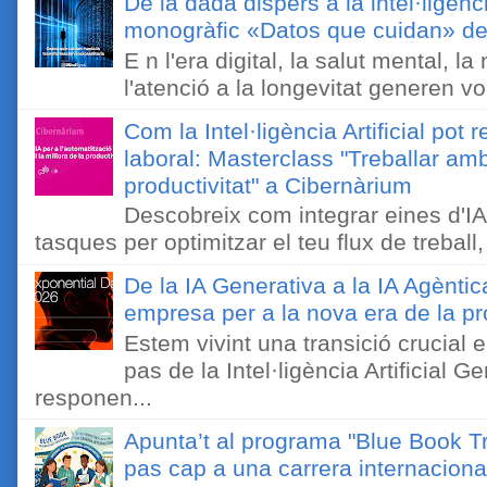
De la dada dispers a la intel·ligènc
monogràfic «Datos que cuidan» de 
E n l'era digital, la salut mental, l
l'atenció a la longevitat generen v
Com la Intel·ligència Artificial pot 
laboral: Masterclass "Treballar amb
productivitat" a Cibernàrium
Descobreix com integrar eines d'IA
tasques per optimitzar el teu flux de treball, 
De la IA Generativa a la IA Agèntic
empresa per a la nova era de la pro
Estem vivint una transició crucial e
pas de la Intel·ligència Artificial 
responen...
Apunta’t al programa "Blue Book Tr
pas cap a una carrera internaciona