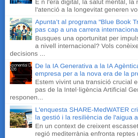
E n l'era digital, la salut mental, l
l'atenció a la longevitat generen v
Apunta’t al programa "Blue Book Tr
pas cap a una carrera internaciona
Busques una oportunitat per impuls
a nivell internacional? Vols conèi
decisions ...
De la IA Generativa a la IA Agèntic
empresa per a la nova era de la pro
Estem vivint una transició crucial e
pas de la Intel·ligència Artificial 
responen...
L'enquesta SHARE-MedWATER crida 
la gestió i la resiliència de l'aigua 
En un context de creixent escassetat
regió mediterrània enfronta reptes