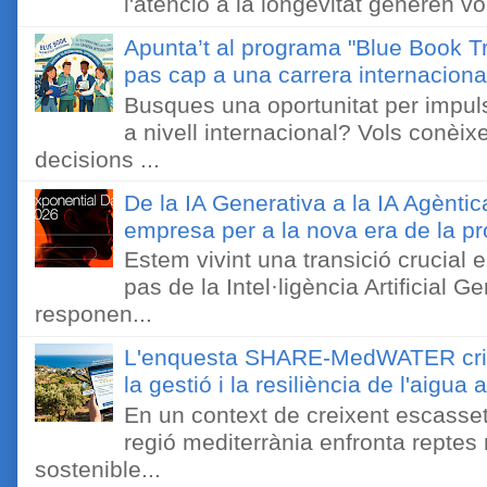
l'atenció a la longevitat generen v
Apunta’t al programa "Blue Book Tr
pas cap a una carrera internaciona
Busques una oportunitat per impuls
a nivell internacional? Vols conèi
decisions ...
De la IA Generativa a la IA Agèntic
empresa per a la nova era de la pro
Estem vivint una transició crucial e
pas de la Intel·ligència Artificial 
responen...
L'enquesta SHARE-MedWATER crida 
la gestió i la resiliència de l'aigua 
En un context de creixent escassetat
regió mediterrània enfronta reptes
sostenible...