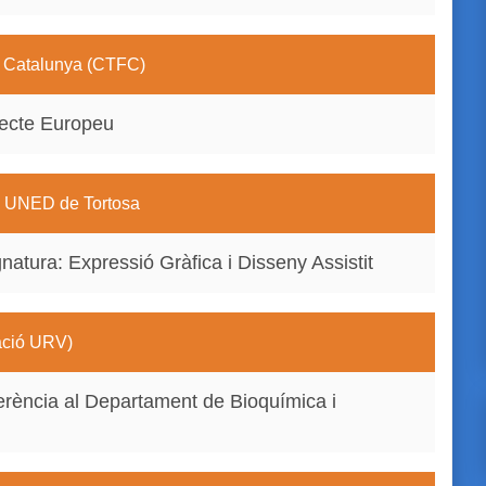
de Catalunya (CTFC)
jecte Europeu
la UNED de Tortosa
gnatura: Expressió Gràfica i Disseny Assistit
dació URV)
sferència al Departament de Bioquímica i