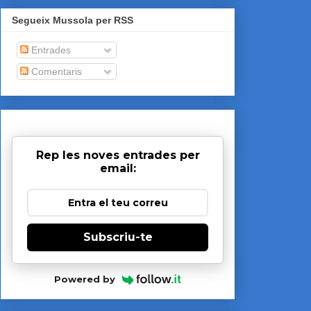
Segueix Mussola per RSS
Entrades
Comentaris
Rep les noves entrades per
email:
Subscriu-te
Powered by