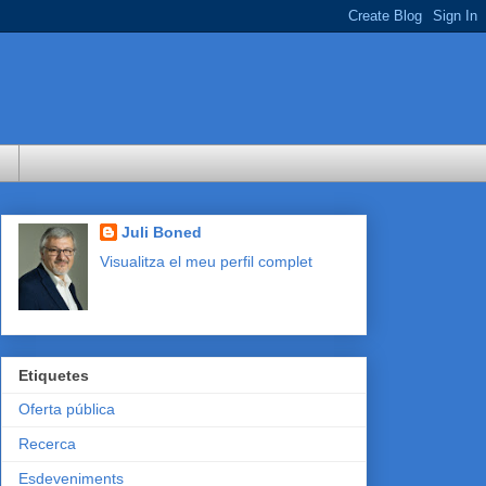
Juli Boned
Visualitza el meu perfil complet
Etiquetes
Oferta pública
Recerca
Esdeveniments