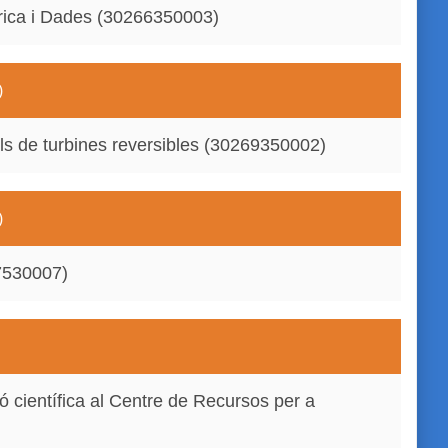
rica i Dades (30266350003)
)
als de turbines reversibles (30269350002)
)
67530007)
 científica al Centre de Recursos per a