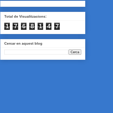
Total de Visualitzacions:
1
7
6
8
1
4
7
Cercar en aquest blog