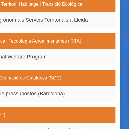
erritori, Habitatge i Transició Ecològica
grònom als Serveis Territorials a Lleida
rca i Tecnologia Agroalimentàries (IRTA)
imal Welfare Program
d'Ocupació de Catalunya (SOC)
 de pressupostos (Barcelona)
EC)