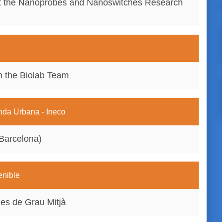
at the Nanoprobes and Nanoswitches Research
n the Biolab Team
enda Urbana - Ineco
(Barcelona)
enible
ues de Grau Mitjà