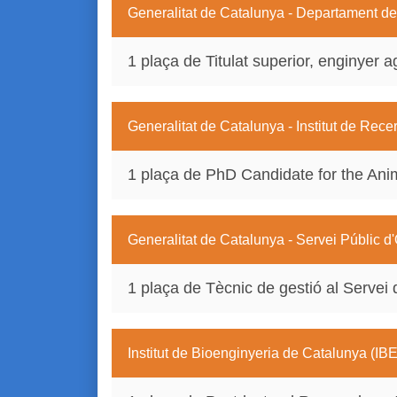
Generalitat de Catalunya - Departament de T
1 plaça de Titulat superior, enginyer a
Generalitat de Catalunya - Institut de Rece
1 plaça de PhD Candidate for the An
Generalitat de Catalunya - Servei Públic 
1 plaça de Tècnic de gestió al Servei
Institut de Bioenginyeria de Catalunya (IB