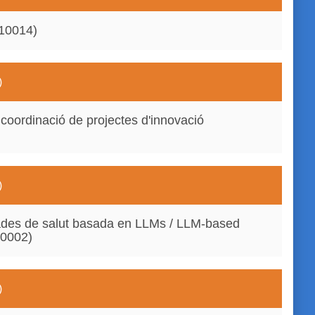
10014)
)
 coordinació de projectes d'innovació
)
dades de salut basada en LLMs / LLM-based
70002)
)