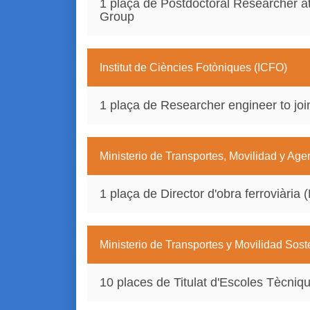
1 plaça de Postdoctoral Researcher 
Group
Institut de Ciències Fotòniques (ICFO)
1 plaça de Researcher engineer to joi
Ministerio de Transportes, Movilidad y Ag
1 plaça de Director d'obra ferroviària 
Ministerio de Transportes y Movilidad Sost
10 places de Titulat d'Escoles Tècniq