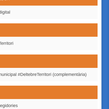
igital
erritori
municipal #DeltebreTerritori (complementària)
regidories