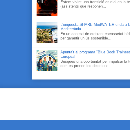
Estem vivint una transició crucial en la te
(assistents que responen...
L'enquesta SHARE-MedWATER crida a la part
Mediterrània
En un context de creixent escassetat hídr
per garantir un ús sostenible...
Apunta’t al programa "Blue Book Traineesh
Europea!
Busques una oportunitat per impulsar la t
com es prenen les decisions ...