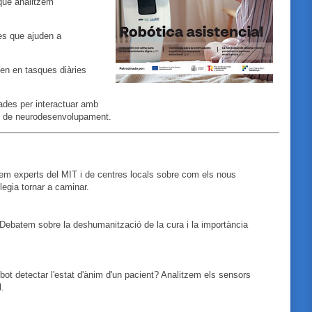
 que analitzem
es que ajuden a
n en tasques diàries
yades per interactuar amb
es de neurodesenvolupament.
em experts del MIT i de centres locals sobre com els nous
egia tornar a caminar.
Debatem sobre la deshumanització de la cura i la importància
ot detectar l'estat d'ànim d'un pacient? Analitzem els sensors
.