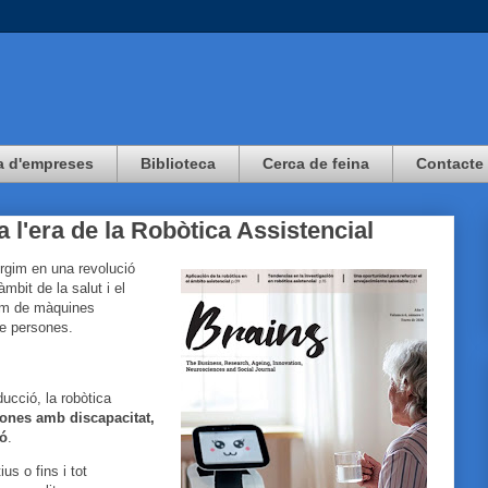
a d'empreses
Biblioteca
Cerca de feina
Contacte
a l'era de la Robòtica Assistencial
rgim en una revolució
àmbit de la salut i el
lem de màquines
de persones.
ducció, la robòtica
sones amb discapacitat,
ió
.
us o fins i tot