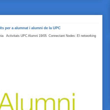
omentaris del missatge (Atom)
ïts per a alumnat i alumni de la UPC
línia Activitats UPC Alumni 19/05 Connectant Nodes: El networking