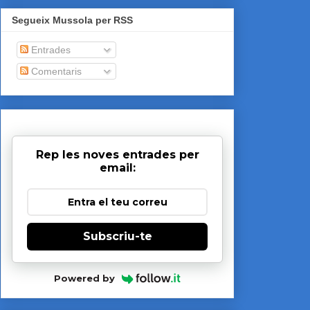
Segueix Mussola per RSS
Entrades
Comentaris
Rep les noves entrades per
email:
Subscriu-te
Powered by