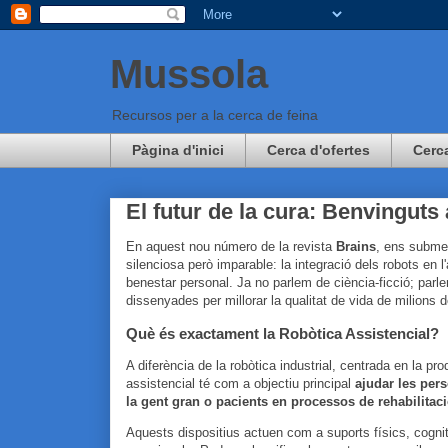
Mussola
Recursos per a la cerca de feina
Pàgina d'inici
Cerca d'ofertes
Cerc
El futur de la cura: Benvinguts 
En aquest nou número de la revista
Brains
, ens subme
silenciosa però imparable: la integració dels robots en l'
benestar personal. Ja no parlem de ciència-ficció; par
dissenyades per millorar la qualitat de vida de milions 
Què és exactament la Robòtica Assistencial?
A diferència de la robòtica industrial, centrada en la pro
assistencial té com a objectiu principal
ajudar les per
la gent gran o pacients en processos de rehabilitac
Aquests dispositius actuen com a suports físics, cogniti