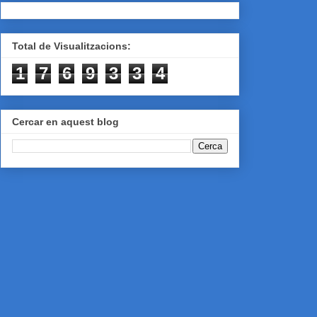
Total de Visualitzacions:
1
7
6
9
3
3
4
Cercar en aquest blog