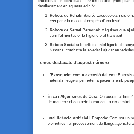
emocionals. Podem classificar-los en tres grans pilars
detalladament en aquesta edició:
Robots de Rehabilitació:
Exosquelets i sistem
recuperar la mobilitat després d'una lesió.
Robots de Servei Personal:
Màquines que ajude
com l'alimentació, la higiene o el transport.
Robots Socials:
Interfícies intel·ligents dissen
humans, combatre la soledat i ajudar en teràpi
Temes destacats d'aquest número
L'Exosquelet com a extensió del cos:
Entrevist
materials lleugers permeten a pacients amb parapl
Ètica i Algorismes de Cura:
On posem el límit? 
de mantenir el contacte humà com a eix central.
Intel·ligència Artificial i Empatia:
Com pot un rob
biomètrics i el processament de llenguatge natural