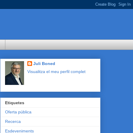
Juli Boned
Visualitza el meu perfil complet
Etiquetes
Oferta pública
Recerca
Esdeveniments