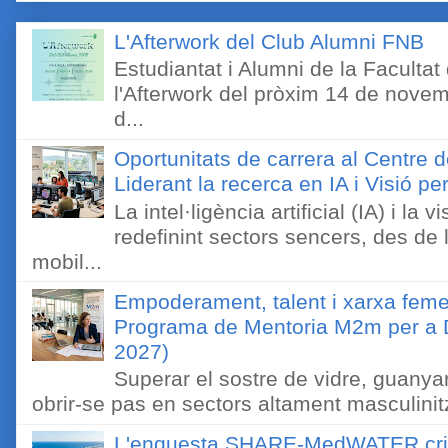
L'Afterwork del Club Alumni FNB
Estudiantat i Alumni de la Faculta
l'Afterwork del pròxim 14 de novem
d...
Oportunitats de carrera al Centre 
Liderant la recerca en IA i Visió 
La intel·ligència artificial (IA) i l
redefinint sectors sencers, des de 
mobil...
Empoderament, talent i xarxa feme
Programa de Mentoria M2m per a D
2027)
Superar el sostre de vidre, guanyar
obrir-se pas en sectors altament masculinitz
L'enquesta SHARE-MedWATER crida 