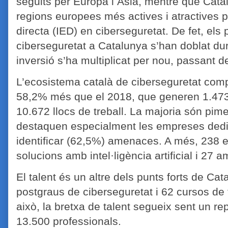
seguits per Europa i Àsia, mentre que Cata
regions europees més actives i atractives p
directa (IED) en ciberseguretat. De fet, els
ciberseguretat a Catalunya s’han doblat dura
inversió s’ha multiplicat per nou, passant d
L’ecosistema català de ciberseguretat co
58,2% més que el 2018, que generen 1.473 m
10.672 llocs de treball. La majoria són pime
destaquen especialment les empreses dedic
identificar (62,5%) amenaces. A més, 238
solucions amb intel·ligència artificial i 27 
El talent és un altre dels punts forts de Ca
postgraus de ciberseguretat i 62 cursos de 
això, la bretxa de talent segueix sent un re
13.500 professionals.