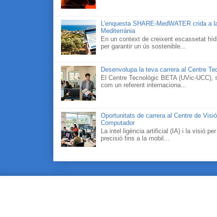
L'enquesta SHARE-MedWATER crida a la part
Mediterrània
En un context de creixent escassetat hídr
per garantir un ús sostenible...
Desenvolupa la teva carrera al Centre Tec
El Centre Tecnològic BETA (UVic-UCC), si
com un referent internaciona...
Oportunitats de carrera al Centre de Visi
Computador
La intel·ligència artificial (IA) i la visi
precisió fins a la mobil...