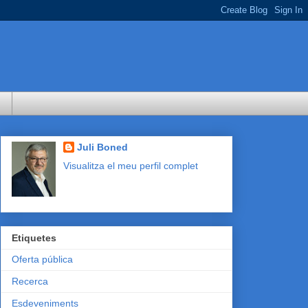
Juli Boned
Visualitza el meu perfil complet
Etiquetes
Oferta pública
Recerca
Esdeveniments