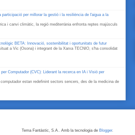
icipació per millorar la gestió i la resiliència de l'aigua a la
ica i canvi climàtic, la regió mediterrània enfronta reptes majúsculs
nològic BETA: Innovació, sostenibilitat i oportunitats de futur
tuat a Vic (Osona) i integrant de la Xarxa TECNIO, s'ha consolidat
ó per Computador (CVC): Liderant la recerca en IA i Visió per
ó per computador estan redefinint sectors sencers, des de la medicina de
Tema Fantàstic, S.A.. Amb la tecnologia de
Blogger
.