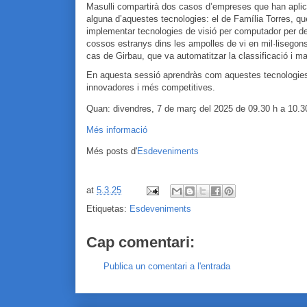
Masulli compartirà
dos casos d’empreses que han aplic
alguna d’aquestes tecnologies:
el de
Família Torres
, qu
implementar tecnologies de visió per computador per de
cossos estranys dins les ampolles de vi en mil·lisegons,
cas de
Girbau
, que va automatitzar la classificació i mani
En aquesta sessió aprendràs com aquestes tecnologies
innovadores i més competitives.
Quan: divendres, 7 de març del 2025 de 09.30 h a 10.3
Més informació
Més posts d'
Esdeveniments
at
5.3.25
Etiquetas:
Esdeveniments
Cap comentari:
Publica un comentari a l'entrada