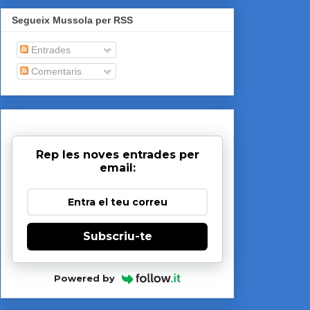
Segueix Mussola per RSS
Entrades
Comentaris
Rep les noves entrades per
email:
Subscriu-te
Powered by