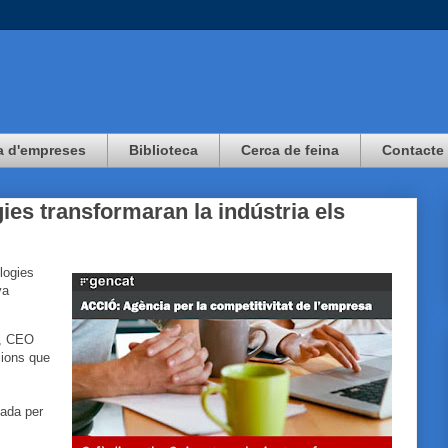
a d'empreses
Biblioteca
Cerca de feina
Contacte
ies transformaran la indústria els
logies
va
, CEO
cions que
uiada per