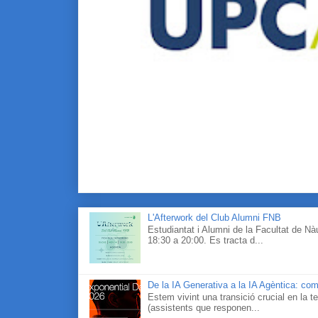
L'Afterwork del Club Alumni FNB
Estudiantat i Alumni de la Facultat de N
18:30 a 20:00. Es tracta d...
De la IA Generativa a la IA Agèntica: com
Estem vivint una transició crucial en la te
(assistents que responen...