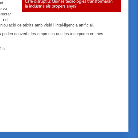
at
e va
tectar
 i el
pulació de teixits amb visió i intel·ligència artificial.
 poden convertir les empreses que les incorporen en més
0 h