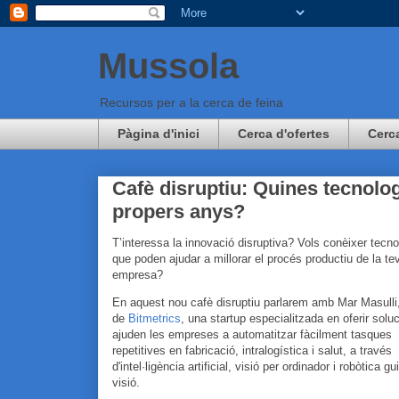
Mussola
Recursos per a la cerca de feina
Pàgina d'inici
Cerca d'ofertes
Cerc
Cafè disruptiu: Quines tecnolog
propers anys?
T’interessa la innovació disruptiva? Vols conèixer tecno
que poden ajudar a millorar el procés productiu de la te
empresa?
En aquest nou cafè disruptiu parlarem amb
Mar Masulli
de
Bitmetrics
, una startup especialitzada en oferir solu
ajuden les empreses a automatitzar fàcilment tasques
repetitives en fabricació, intralogística i salut, a través
d'intel·ligència artificial, visió per ordinador i robòtica g
visió.