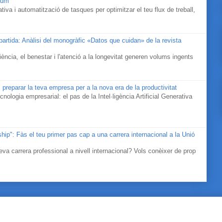
rium
iva i automatització de tasques per optimitzar el teu flux de treball,
mpartida: Anàlisi del monogràfic «Datos que cuidan» de la revista
ociència, el benestar i l'atenció a la longevitat generen volums ingents
 preparar la teva empresa per a la nova era de la productivitat
cnologia empresarial: el pas de la Intel·ligència Artificial Generativa
ip": Fàs el teu primer pas cap a una carrera internacional a la Unió
eva carrera professional a nivell internacional? Vols conèixer de prop