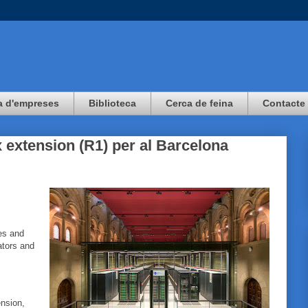
a d'empreses
Biblioteca
Cerca de feina
Contacte
 extension (R1) per al Barcelona
ces and
ators and
nsion,