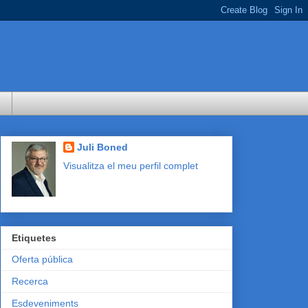
Juli Boned
Visualitza el meu perfil complet
Etiquetes
Oferta pública
Recerca
Esdeveniments