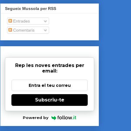
Segueix Mussola per RSS
Entrades
Comentaris
Rep les noves entrades per
email:
Subscriu-te
Powered by