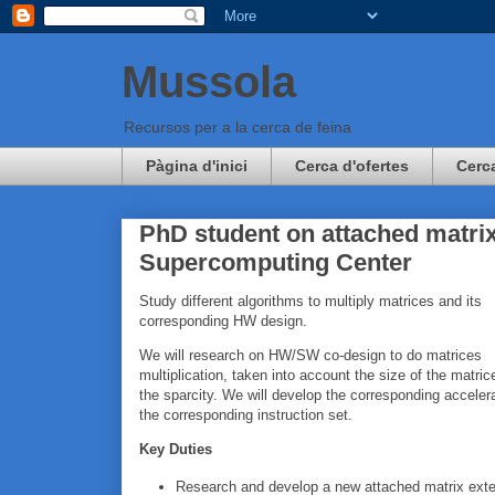
Mussola
Recursos per a la cerca de feina
Pàgina d'inici
Cerca d'ofertes
Cerc
PhD student on attached matrix
Supercomputing Center
Study different algorithms to multiply matrices and its
corresponding HW design.
We will research on HW/SW co-design to do matrices
multiplication, taken into account the size of the matri
the sparcity. We will develop the corresponding acceler
the corresponding instruction set.
Key Duties
Research and develop a new attached matrix exte