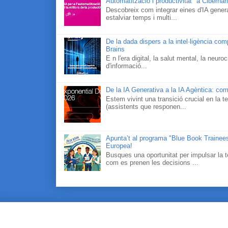
Automatització i productivitat" a Cibernà
Descobreix com integrar eines d'IA generat
estalviar temps i multi...
De la dada dispers a la intel·ligència co
Brains
E n l'era digital, la salut mental, la neur
d'informació...
De la IA Generativa a la IA Agèntica: com
Estem vivint una transició crucial en la te
(assistents que responen...
Apunta’t al programa "Blue Book Traineesh
Europea!
Busques una oportunitat per impulsar la t
com es prenen les decisions ...