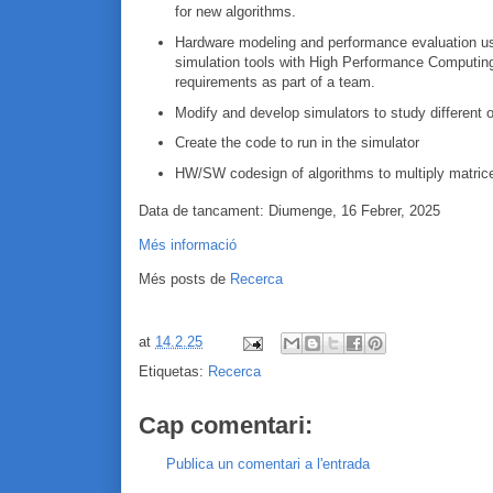
for new algorithms.
Hardware modeling and performance evaluation u
simulation tools with High Performance Computin
requirements as part of a team.
Modify and develop simulators to study different o
Create the code to run in the simulator
HW/SW codesign of algorithms to multiply matrices,
Data de tancament: Diumenge, 16 Febrer, 2025
Més informació
Més posts de
Recerca
at
14.2.25
Etiquetas:
Recerca
Cap comentari:
Publica un comentari a l'entrada