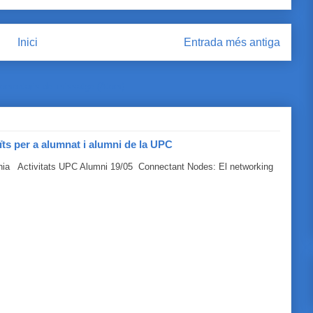
Inici
Entrada més antiga
omentaris del missatge (Atom)
ïts per a alumnat i alumni de la UPC
línia Activitats UPC Alumni 19/05 Connectant Nodes: El networking