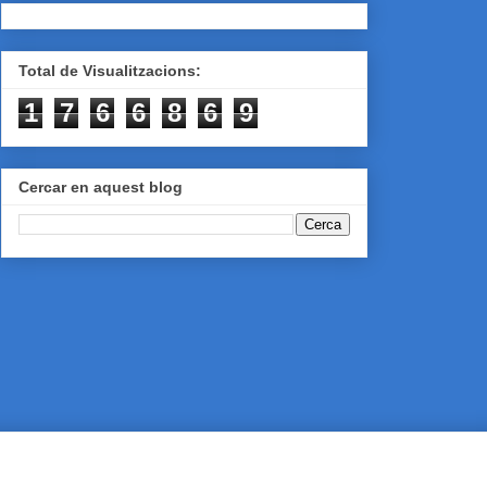
Total de Visualitzacions:
1
7
6
6
8
6
9
Cercar en aquest blog