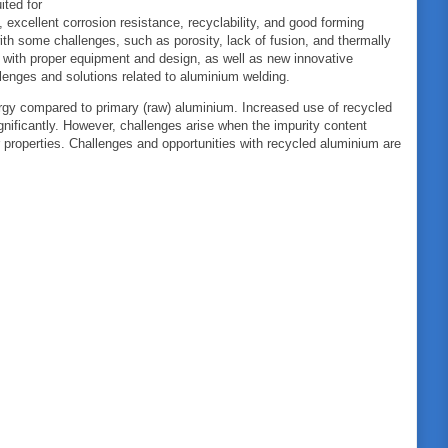
ited for
h, excellent corrosion resistance, recyclability, and good forming
th some challenges, such as porosity, lack of fusion, and thermally
with proper equipment and design, as well as new innovative
lenges and solutions related to aluminium welding.
rgy compared to primary (raw) aluminium. Increased use of recycled
gnificantly. However, challenges arise when the impurity content
r properties. Challenges and opportunities with recycled aluminium are