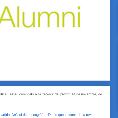
àutica! esteu convidats a l'Afterwork del pròxim 14 de novembre, de
mpartida: Anàlisi del monogràfic «Datos que cuidan» de la revista