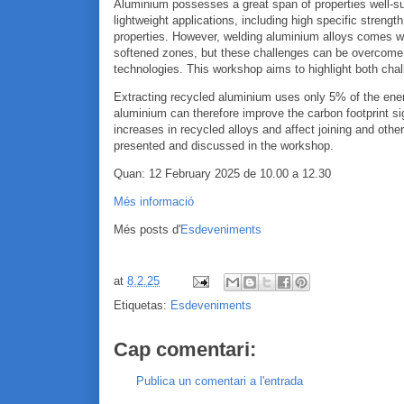
Aluminium possesses a great span of properties well-su
lightweight applications, including high specific strengt
properties. However, welding aluminium alloys comes wi
softened zones, but these challenges can be overcome 
technologies. This workshop aims to highlight both chal
Extracting recycled aluminium uses only 5% of the ene
aluminium can therefore improve the carbon footprint si
increases in recycled alloys and affect joining and othe
presented and discussed in the workshop.
Quan: 12 February 2025 de 10.00 a 12.30
Més informació
Més posts d'
Esdeveniments
at
8.2.25
Etiquetas:
Esdeveniments
Cap comentari:
Publica un comentari a l'entrada