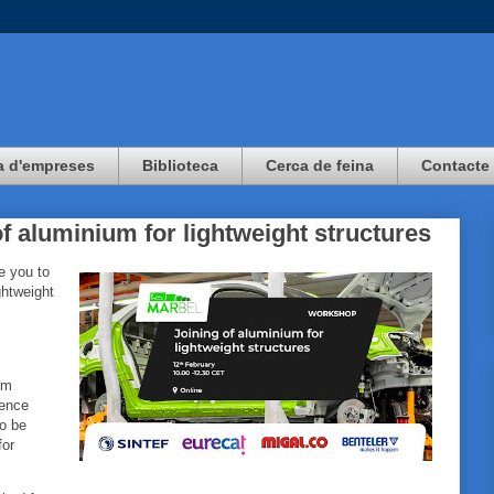
a d'empreses
Biblioteca
Cerca de feina
Contacte
aluminium for lightweight structures
e you to
ghtweight
um
tence
to be
for