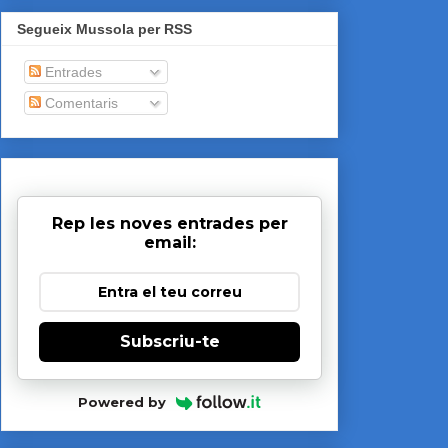
Segueix Mussola per RSS
Entrades
Comentaris
Rep les noves entrades per
email:
Subscriu-te
Powered by