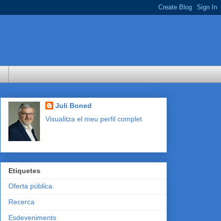
Juli Boned
Visualitza el meu perfil complet
Etiquetes
Oferta pública
Recerca
Esdeveniments