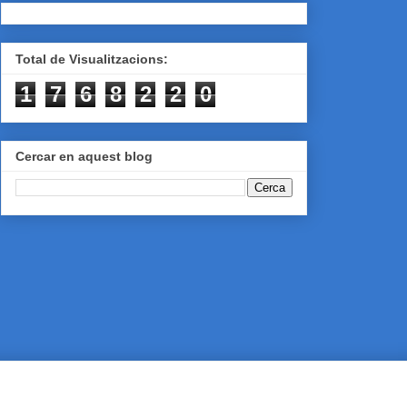
Total de Visualitzacions:
1
7
6
8
2
2
0
Cercar en aquest blog