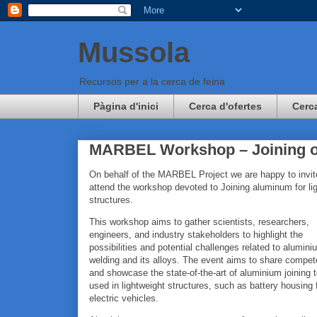
Mussola
Recursos per a la cerca de feina
Pàgina d'inici
Cerca d'ofertes
Cerc
MARBEL Workshop – Joining of 
On behalf of the MARBEL Project we are happy to invit
attend the workshop devoted to Joining aluminum for li
structures.
This workshop aims to gather scientists, researchers,
engineers, and industry stakeholders to highlight the
possibilities and potential challenges related to alumini
welding and its alloys. The event aims to share compe
and showcase the state-of-the-art of aluminium joining 
used in lightweight structures, such as battery housing 
electric vehicles.