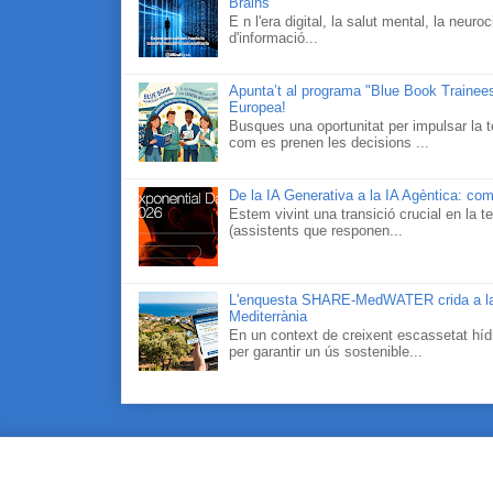
Brains
E n l'era digital, la salut mental, la neur
d'informació...
Apunta’t al programa "Blue Book Traineesh
Europea!
Busques una oportunitat per impulsar la t
com es prenen les decisions ...
De la IA Generativa a la IA Agèntica: com
Estem vivint una transició crucial en la te
(assistents que responen...
L'enquesta SHARE-MedWATER crida a la part
Mediterrània
En un context de creixent escassetat hídr
per garantir un ús sostenible...