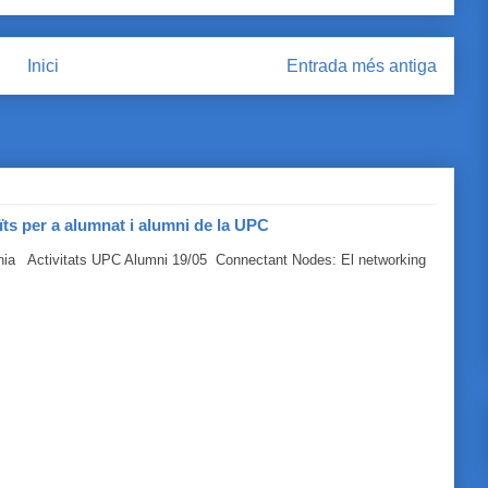
Inici
Entrada més antiga
omentaris del missatge (Atom)
ïts per a alumnat i alumni de la UPC
línia Activitats UPC Alumni 19/05 Connectant Nodes: El networking