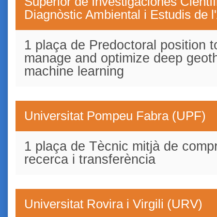
Superior de Investigaciones Científi
Diagnòstic Ambiental i Estudis de 
1 plaça de Predoctoral position t
manage and optimize deep geoth
machine learning
Universitat Pompeu Fabra (UPF)
1 plaça de Tècnic mitjà de comp
recerca i transferència
Universitat Rovira i Virgili (URV)