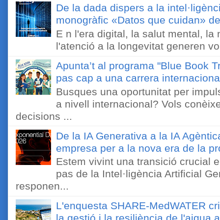
De la dada dispers a la intel·ligènc
monogràfic «Datos que cuidan» de 
E n l'era digital, la salut mental, l
l'atenció a la longevitat generen v
Apunta’t al programa "Blue Book Tr
pas cap a una carrera internaciona
Busques una oportunitat per impuls
a nivell internacional? Vols conèi
decisions ...
De la IA Generativa a la IA Agèntic
empresa per a la nova era de la pro
Estem vivint una transició crucial e
pas de la Intel·ligència Artificial 
responen...
L'enquesta SHARE-MedWATER crida 
la gestió i la resiliència de l'aigua 