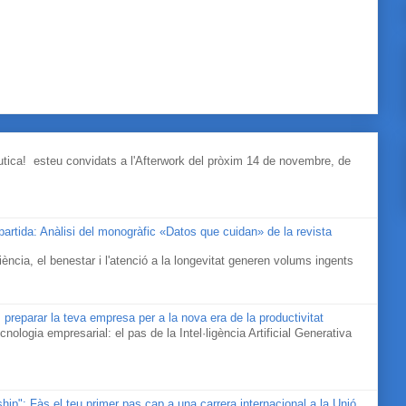
àutica! esteu convidats a l'Afterwork del pròxim 14 de novembre, de
mpartida: Anàlisi del monogràfic «Datos que cuidan» de la revista
ociència, el benestar i l'atenció a la longevitat generen volums ingents
 preparar la teva empresa per a la nova era de la productivitat
cnologia empresarial: el pas de la Intel·ligència Artificial Generativa
ip": Fàs el teu primer pas cap a una carrera internacional a la Unió