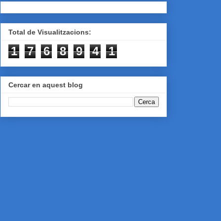
Total de Visualitzacions:
1
7
6
8
9
4
1
Cercar en aquest blog