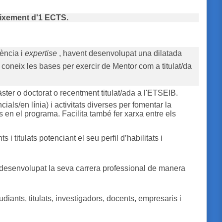
eixement d'1 ECTS.
iència i
expertise
, havent desenvolupat una dilatada
e coneix les bases per exercir de Mentor com a titulat/da
ster o doctorat o recentment titulat/ada a l'ETSEIB.
ials/en línia) i activitats diverses per fomentar la
s en el programa. Facilita també fer xarxa entre els
i titulats potenciant el seu perfil d’habilitats i
n desenvolupat la seva carrera professional de manera
udiants, titulats, investigadors, docents, empresaris i