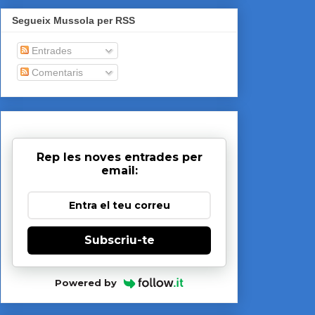
Segueix Mussola per RSS
Entrades
Comentaris
Rep les noves entrades per
email:
Subscriu-te
Powered by