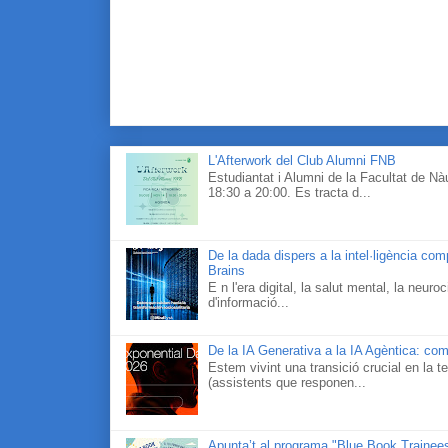
L'Afterwork del Club Alumni FNB
Estudiantat i Alumni de la Facultat de N
18:30 a 20:00. Es tracta d...
De la dada dispers a la intel·ligència co
Brains
E n l'era digital, la salut mental, la neur
d'informació...
De la IA Generativa a la IA Agèntica: com
Estem vivint una transició crucial en la te
(assistents que responen...
Apunta’t al programa "Blue Book Traineesh