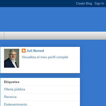
Juli Boned
Visualitza el meu perfil complet
Etiquetes
Oferta pública
Recerca
Esdeveniments