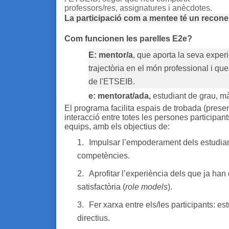
professors/res, assignatures i anècdotes.
La participació com a mentee té un recon
Com funcionen les parelles E2e?
E: mentor/a
, que aporta la seva exper
trajectòria en el món professional i qu
de l'ETSEIB.
e: mentorat/ada,
estudiant de grau, mà
El programa facilita espais de trobada (presenc
interacció entre totes les persones participant
equips, amb els objectius de:
1.
Impulsar l’empoderament dels estudiants 
competències.
2.
Aprofitar l’experiència dels que ja ha
satisfactòria (
role models
).
3.
Fer xarxa entre els/les participants: est
directius.