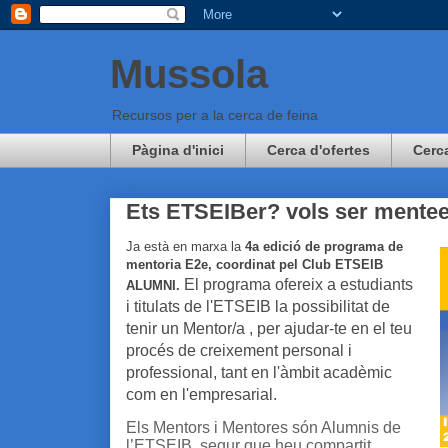
Mussola
Recursos per a la cerca de feina
Pàgina d'inici
Cerca d'ofertes
Cerc
Ets ETSEIBer? vols ser mentee
Ja està en marxa la
4a edició de programa de
mentoria E2e, coordinat pel Club ETSEIB
El programa ofereix a estudiants
ALUMNI.
i titulats de l'ETSEIB la possibilitat de
tenir un Mentor/a , per ajudar-te en el teu
procés de creixement personal i
professional, tant en l'àmbit acadèmic
com en l'empresarial.
Els Mentors i Mentores són Alumnis de
l’ETSEIB, segur que heu compartit