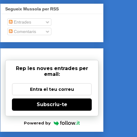
Segueix Mussola per RSS
Entrades
Comentaris
Rep les noves entrades per
email:
Subscriu-te
Powered by