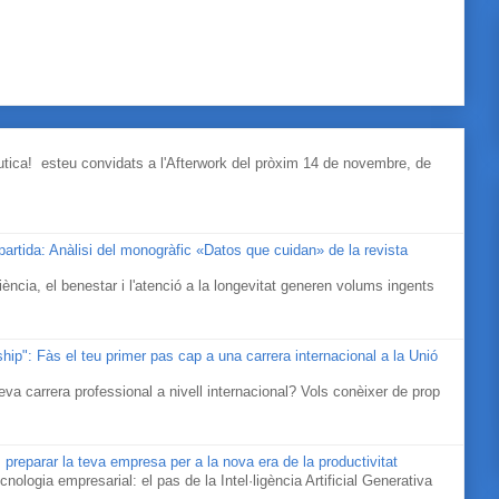
àutica! esteu convidats a l'Afterwork del pròxim 14 de novembre, de
mpartida: Anàlisi del monogràfic «Datos que cuidan» de la revista
ociència, el benestar i l'atenció a la longevitat generen volums ingents
ip": Fàs el teu primer pas cap a una carrera internacional a la Unió
eva carrera professional a nivell internacional? Vols conèixer de prop
 preparar la teva empresa per a la nova era de la productivitat
cnologia empresarial: el pas de la Intel·ligència Artificial Generativa