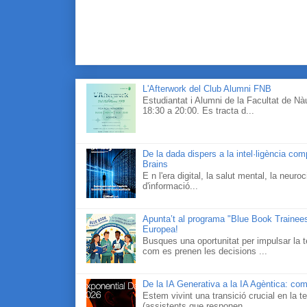
L'Afterwork del Club Alumni FNB
Estudiantat i Alumni de la Facultat de N
18:30 a 20:00. Es tracta d...
De la dada dispers a la intel·ligència co
Brains
E n l'era digital, la salut mental, la neur
d'informació...
Apunta’t al programa "Blue Book Traineesh
Europea!
Busques una oportunitat per impulsar la t
com es prenen les decisions ...
De la IA Generativa a la IA Agèntica: com
Estem vivint una transició crucial en la te
(assistents que responen...