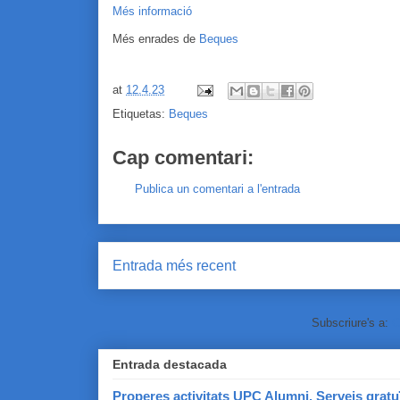
Més informació
Més enrades de
Beques
at
12.4.23
Etiquetas:
Beques
Cap comentari:
Publica un comentari a l'entrada
Entrada més recent
Subscriure's a:
C
Entrada destacada
Properes activitats UPC Alumni. Serveis gratu