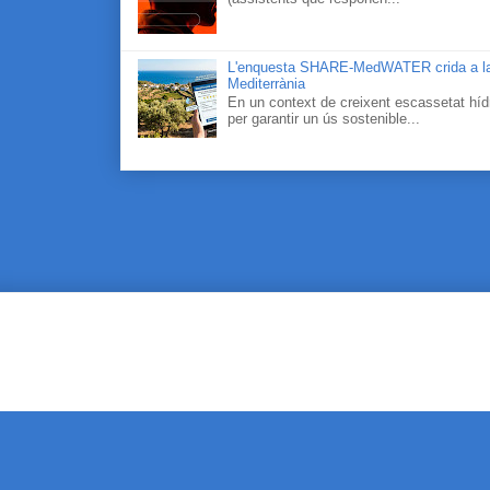
L'enquesta SHARE-MedWATER crida a la part
Mediterrània
En un context de creixent escassetat hídr
per garantir un ús sostenible...