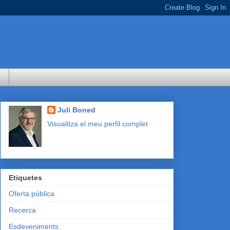
Juli Boned
Visualitza el meu perfil complet
Etiquetes
Oferta pública
Recerca
Esdeveniments