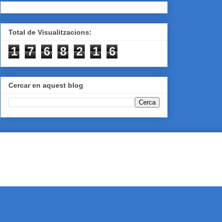
Total de Visualitzacions:
1
7
6
8
2
1
6
Cercar en aquest blog