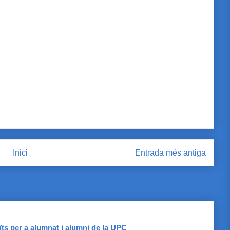
Inici
Entrada més antiga
omentaris del missatge (Atom)
ïts per a alumnat i alumni de la UPC