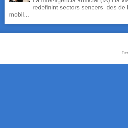
La intel·ligència artificial (IA) i l
redefinint sectors sencers, des de 
mobil...
Tem