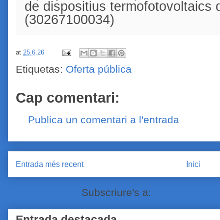
de dispositius termofotovoltaics d
(30267100034)
at
25.6.26
Etiquetas:
Oferta pública
Cap comentari:
Publica un comentari a l'entrada
Entrada més recent
Inici
Subscriure's a:
Comentaris de
Entrada destacada