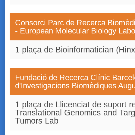
Consorci Parc de Recerca Biomèd
- European Molecular Biology Lab
1 plaça de Bioinformatician (Hin
Fundació de Recerca Clínic Barcelo
d'Investigacions Biomèdiques Augu
1 plaça de Llicenciat de suport r
Translational Genomics and Targ
Tumors Lab