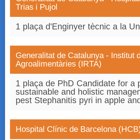
Trias i Pujol
1 plaça d'Enginyer tècnic a la U
Generalitat de Catalunya - Institut
Agroalimentàries (IRTA)
1 plaça de PhD Candidate for a 
sustainable and holistic manage
pest Stephanitis pyri in apple an
Hospital Clínic de Barcelona (HCB