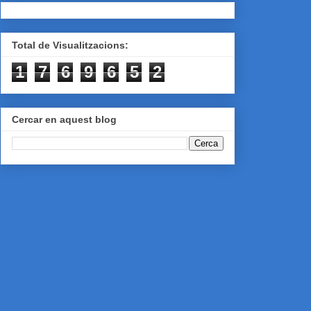
Total de Visualitzacions:
1
7
6
9
6
5
2
Cercar en aquest blog