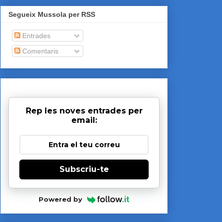
Segueix Mussola per RSS
Entrades
Comentaris
Rep les noves entrades per
email:
Subscriu-te
Powered by