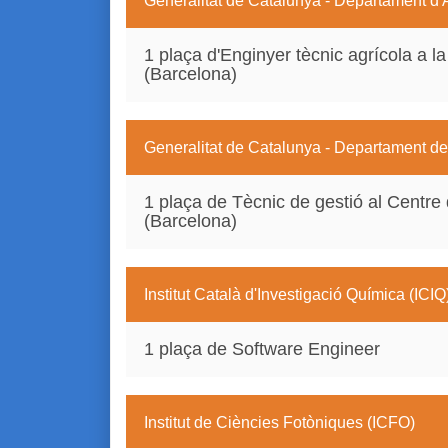
Generalitat de Catalunya - Departament d'
1 plaça d'Enginyer tècnic agrícola a l
(Barcelona)
Generalitat de Catalunya - Departament de 
1 plaça de Tècnic de gestió al Centre 
(Barcelona)
Institut Català d'Investigació Química (ICIQ
1 plaça de Software Engineer
Institut de Ciències Fotòniques (ICFO)