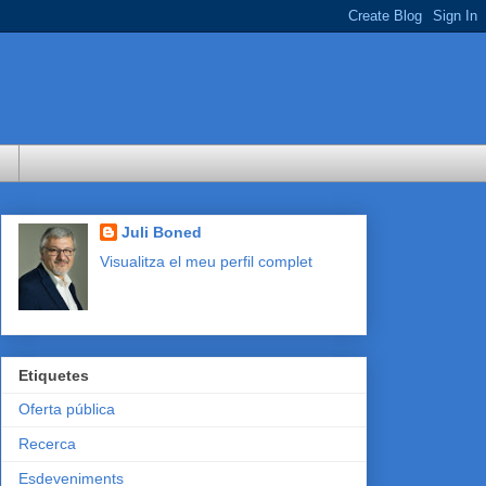
Juli Boned
Visualitza el meu perfil complet
Etiquetes
Oferta pública
Recerca
Esdeveniments