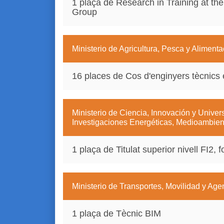
1 plaça de Research in Training at th
Group
Ministerio de Agricultura, Pesca y Alimenta
16 places de Cos d'enginyers tècnics e
Ministerio de Ciencia, Innovación y Univer
Investigaciones Energéticas, Medioambien
1 plaça de Titulat superior nivell FI2, 
Ministerio de Transportes, Movilidad y Ag
1 plaça de Tècnic BIM