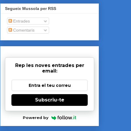
Segueix Mussola per RSS
Entrades
Comentaris
Rep les noves entrades per
email:
Subscriu-te
Powered by