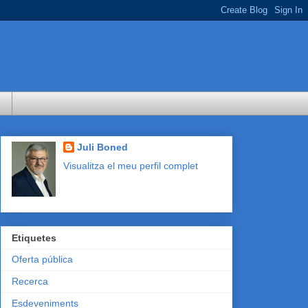
Juli Boned
Visualitza el meu perfil complet
Etiquetes
Oferta pública
Recerca
Esdeveniments