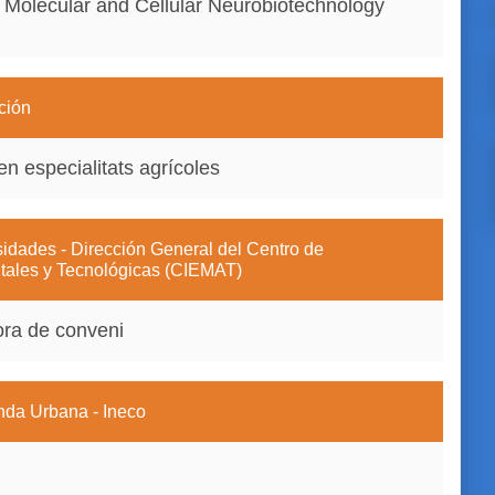
e Molecular and Cellular Neurobiotechnology
ción
n especialitats agrícoles
sidades - Dirección General del Centro de
tales y Tecnológicas (CIEMAT)
fora de conveni
enda Urbana - Ineco