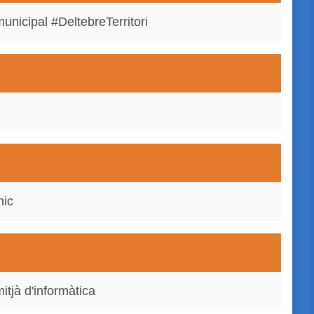
unicipal #DeltebreTerritori
nic
itjà d'informàtica