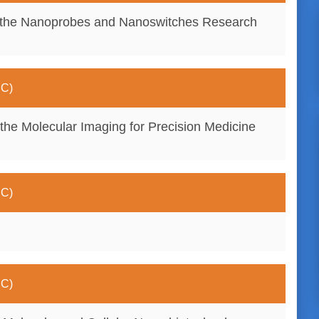
t the Nanoprobes and Nanoswitches Research
EC)
 the Molecular Imaging for Precision Medicine
EC)
EC)