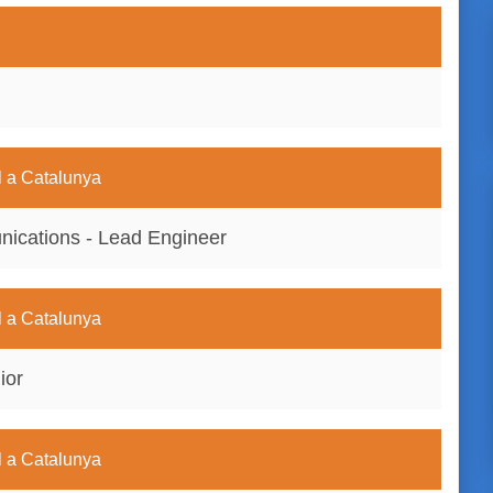
al a Catalunya
ications - Lead Engineer
al a Catalunya
ior
al a Catalunya