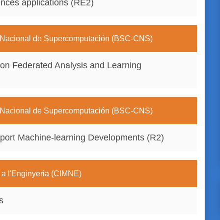
ences applications (RE2)
 Nacional de Supercomputación (BSC-CNS)
 on Federated Analysis and Learning
 Nacional de Supercomputación (BSC-CNS)
pport Machine-learning Developments (R2)
 a l'Enginyeria (CIMNE)
s