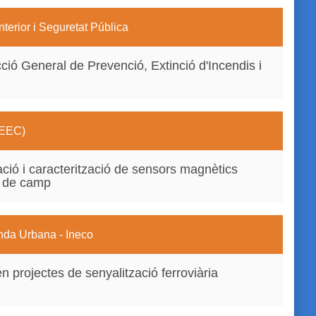
terior i Seguretat Pública
ció General de Prevenció, Extinció d'Incendis i
(IEEC)
cació i caracterització de sensors magnètics
ó de camp
enda Urbana - Ineco
n projectes de senyalització ferroviària