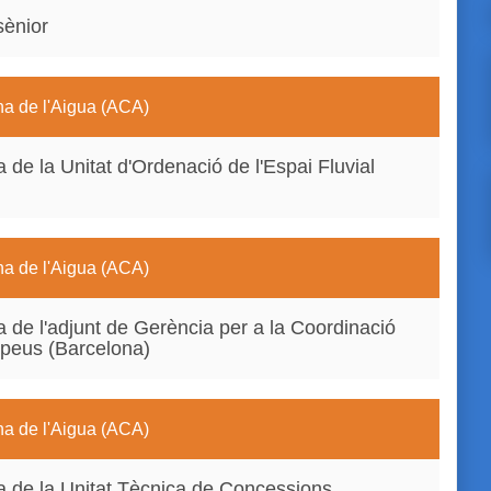
sènior
na de l'Aigua (ACA)
 de la Unitat d'Ordenació de l'Espai Fluvial
na de l'Aigua (ACA)
a de l'adjunt de Gerència per a la Coordinació
opeus (Barcelona)
na de l'Aigua (ACA)
ta de la Unitat Tècnica de Concessions