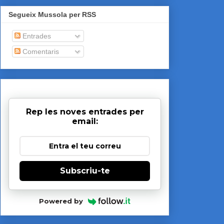
Segueix Mussola per RSS
Entrades
Comentaris
Rep les noves entrades per
email:
Subscriu-te
Powered by