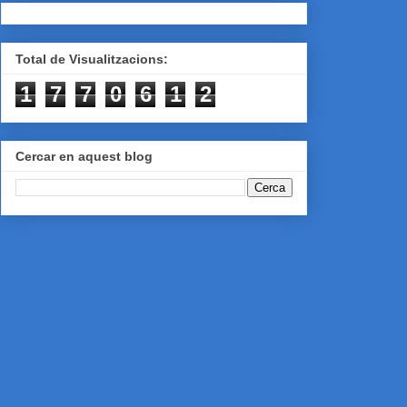
Total de Visualitzacions:
1
7
7
0
6
1
2
Cercar en aquest blog