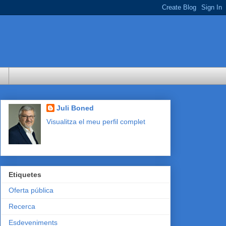
Juli Boned
Visualitza el meu perfil complet
Etiquetes
Oferta pública
Recerca
Esdeveniments