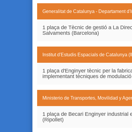
Generalitat de Catalunya - Departament d'In
1 plaça de Tècnic de gestió a La Direc
Salvaments (Barcelona)
Institut d'Estudis Espacials de Catalunya 
1 plaça d'Enginyer tècnic per la fabri
implementant tècniques de modulaci
Ministerio de Transportes, Movilidad y Ag
1 plaça de Becari Enginyer industrial e
(Ripollet)