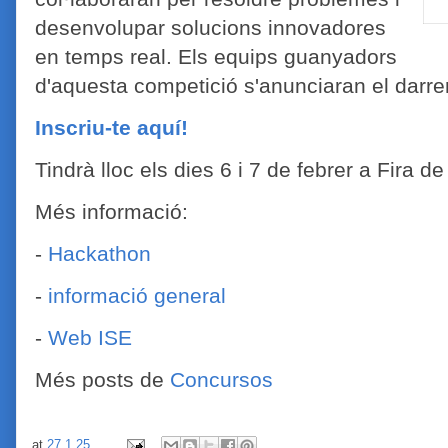
desenvolupar solucions innovadores
en temps real. Els equips guanyadors
d'aquesta competició s'anunciaran el darrer 
Inscriu-te aquí!
Tindrà lloc els dies 6 i 7 de febrer a Fira d
Més informació:
-
Hackathon
-
informació general
-
Web ISE
Més posts de
Concursos
at
27.1.25