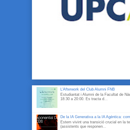
L'Afterwork del Club Alumni FNB
Estudiantat i Alumni de la Facultat de N
18:30 a 20:00. Es tracta d...
De la IA Generativa a la IA Agèntica: com
Estem vivint una transició crucial en la te
(assistents que responen...