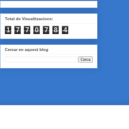
Total de Visualitzacions:
1
7
7
0
7
8
4
Cercar en aquest blog