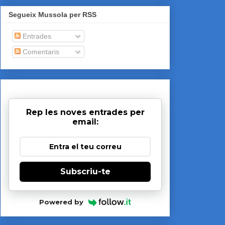
Segueix Mussola per RSS
Entrades
Comentaris
Rep les noves entrades per
email:
Subscriu-te
Powered by