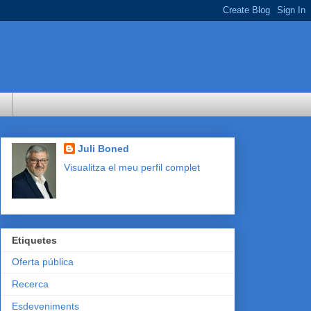
Juli Boned
Visualitza el meu perfil complet
Etiquetes
Oferta pública
Recerca
Esdeveniments