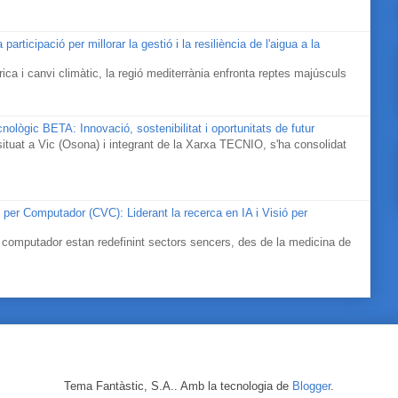
icipació per millorar la gestió i la resiliència de l'aigua a la
ica i canvi climàtic, la regió mediterrània enfronta reptes majúsculs
nològic BETA: Innovació, sostenibilitat i oportunitats de futur
tuat a Vic (Osona) i integrant de la Xarxa TECNIO, s'ha consolidat
ó per Computador (CVC): Liderant la recerca en IA i Visió per
ó per computador estan redefinint sectors sencers, des de la medicina de
Tema Fantàstic, S.A.. Amb la tecnologia de
Blogger
.