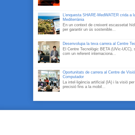
L'enquesta SHARE-MedWATER crida a la part
Mediterrània
En un context de creixent escassetat hídr
per garantir un ús sostenible...
Desenvolupa la teva carrera al Centre Tec
El Centre Tecnològic BETA (UVic-UCC), si
com un referent internaciona...
Oportunitats de carrera al Centre de Visi
Computador
La intel·ligència artificial (IA) i la visi
precisió fins a la mobil...