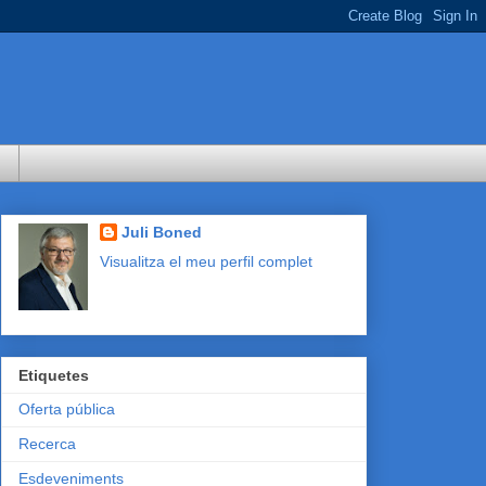
Juli Boned
Visualitza el meu perfil complet
Etiquetes
Oferta pública
Recerca
Esdeveniments