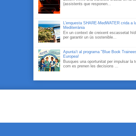
(assistents que responen...
L'enquesta SHARE-MedWATER crida a la part
Mediterrània
En un context de creixent escassetat hídr
per garantir un ús sostenible...
Apunta’t al programa "Blue Book Traineesh
Europea!
Busques una oportunitat per impulsar la t
com es prenen les decisions ...