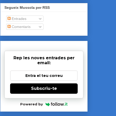
Segueix Mussola per RSS
Entrades
Comentaris
Rep les noves entrades per
email:
Subscriu-te
Powered by