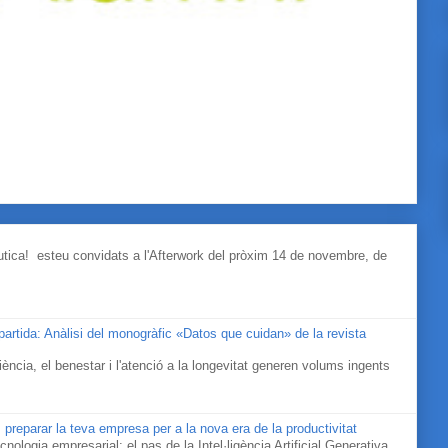
àutica! esteu convidats a l'Afterwork del pròxim 14 de novembre, de
mpartida: Anàlisi del monogràfic «Datos que cuidan» de la revista
ociència, el benestar i l'atenció a la longevitat generen volums ingents
 preparar la teva empresa per a la nova era de la productivitat
cnologia empresarial: el pas de la Intel·ligència Artificial Generativa