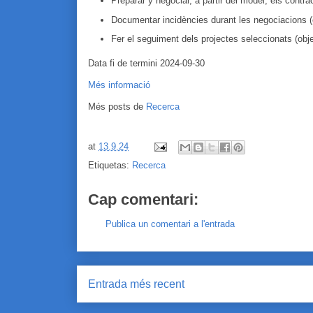
Preparar y negociar, a partir del model, els contra
Documentar incidències durant les negociacions (e
Fer el seguiment dels projectes seleccionats (object
Data fi de termini 2024-09-30
Més informació
Més posts de
Recerca
at
13.9.24
Etiquetas:
Recerca
Cap comentari:
Publica un comentari a l'entrada
Entrada més recent