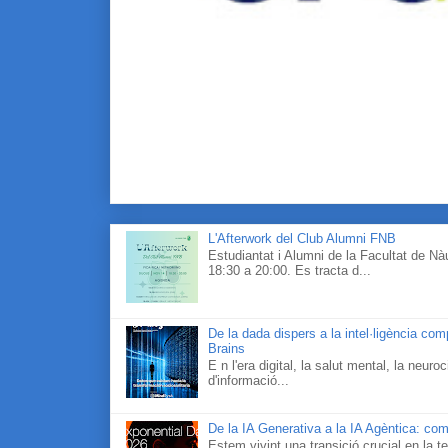
L'Afterwork del Club Alumni FNB
Estudiantat i Alumni de la Facultat de N
18:30 a 20:00. Es tracta d...
De la dada dispers a la intel·ligència co
Brains
E n l'era digital, la salut mental, la neur
d'informació...
De la IA Generativa a la IA Agèntica: com
Estem vivint una transició crucial en la te