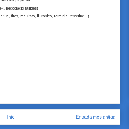
ctes dels projectes.
x. negociació fallides)
ius, fites, resultats, lliurables, terminis, reporting…)
Inici
Entrada més antiga