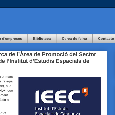
a d'empreses
Biblioteca
Cerca de feina
Contacte
ca de l’Àrea de Promoció del Sector
 l’Institut d’Estudis Espacials de
n el marc
stratègia
e), a la
R+D+i que
xement
dada a
ip de