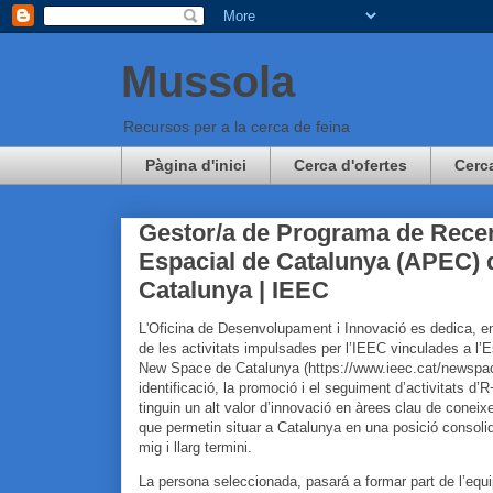
Mussola
Recursos per a la cerca de feina
Pàgina d'inici
Cerca d'ofertes
Cerc
Gestor/a de Programa de Recer
Espacial de Catalunya (APEC) de
Catalunya | IEEC
L'Oficina de Desenvolupament i Innovació es dedica, e
de les activitats impulsades per l’IEEC vinculades a l’E
New Space de Catalunya (https://www.ieec.cat/newspac
identificació, la promoció i el seguiment d’activitats d’
tinguin un alt valor d’innovació en àrees clau de conei
que permetin situar a Catalunya en una posició consoli
mig i llarg termini.
La persona seleccionada, pasará a formar part de l’equ