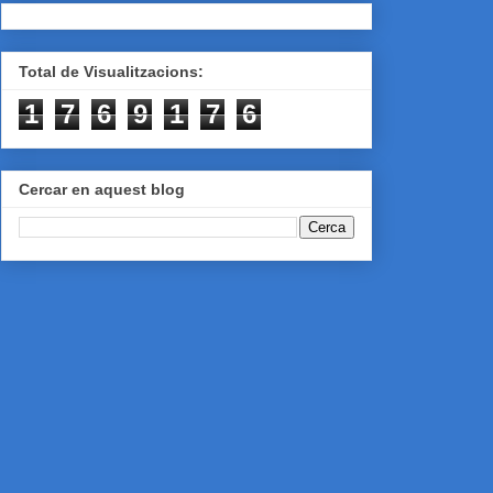
Total de Visualitzacions:
1
7
6
9
1
7
6
Cercar en aquest blog