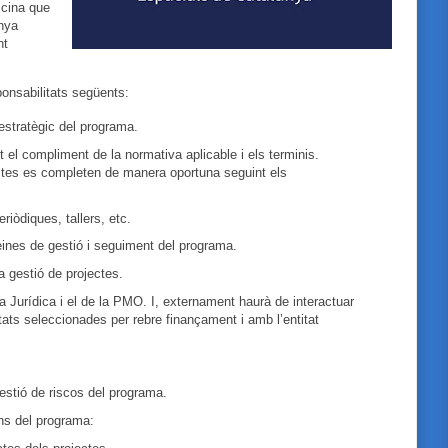
icina que
unya
nt
ponsabilitats següents:
 estratègic del programa.
t el compliment de la normativa aplicable i els terminis.
 fites es completen de manera oportuna seguint els
iòdiques, tallers, etc.
 eines de gestió i seguiment del programa.
a gestió de projectes.
ea Jurídica i el de la PMO. I, externament haurà de interactuar
tats seleccionades per rebre finançament i amb l’entitat
 gestió de riscos del programa.
ins del programa: