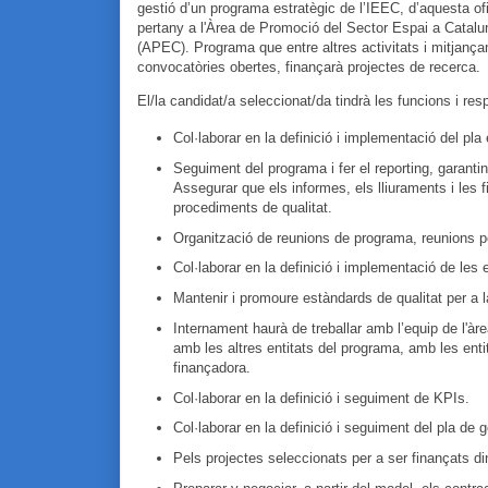
gestió d’un programa estratègic de l’IEEC, d’aquesta of
pertany a l'Àrea de Promoció del Sector Espai a Catal
(APEC). Programa que entre altres activitats i mitjança
convocatòries obertes, finançarà projectes de recerca.
El/la candidat/a seleccionat/da tindrà les funcions i res
Col·laborar en la definició i implementació del pla
Seguiment del programa i fer el reporting, garantin
Assegurar que els informes, els lliuraments i les
procediments de qualitat.
Organització de reunions de programa, reunions per
Col·laborar en la definició i implementació de les
Mantenir i promoure estàndards de qualitat per a l
Internament haurà de treballar amb l’equip de l'àr
amb les altres entitats del programa, amb les enti
finançadora.
Col·laborar en la definició i seguiment de KPIs.
Col·laborar en la definició i seguiment del pla de
Pels projectes seleccionats per a ser finançats d