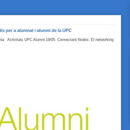
omentaris del missatge (Atom)
ïts per a alumnat i alumni de la UPC
línia Activitats UPC Alumni 19/05 Connectant Nodes: El networking