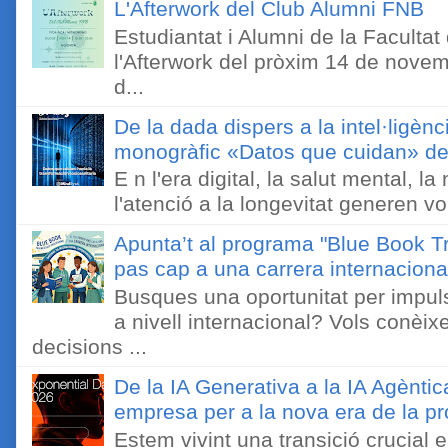
L'Afterwork del Club Alumni FNB
Estudiantat i Alumni de la Faculta
l'Afterwork del pròxim 14 de novem
d...
De la dada dispers a la intel·ligènc
monogràfic «Datos que cuidan» de 
E n l'era digital, la salut mental, l
l'atenció a la longevitat generen v
Apunta’t al programa "Blue Book Tr
pas cap a una carrera internaciona
Busques una oportunitat per impuls
a nivell internacional? Vols conèi
decisions ...
De la IA Generativa a la IA Agèntic
empresa per a la nova era de la pro
Estem vivint una transició crucial e