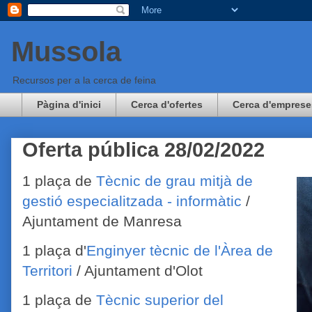
Mussola
Recursos per a la cerca de feina
Pàgina d'inici
Cerca d'ofertes
Cerca d'emprese
Oferta pública 28/02/2022
1 plaça de
Tècnic de grau mitjà de
gestió especialitzada - informàtic
/
Ajuntament de Manresa
1 plaça d'
Enginyer tècnic de l'Àrea de
Territori
/ Ajuntament d'Olot
1 plaça de
Tècnic superior del