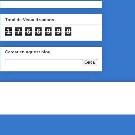
Total de Visualitzacions:
1
7
6
6
9
9
8
Cercar en aquest blog