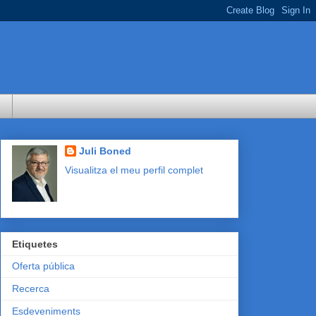
Juli Boned
Visualitza el meu perfil complet
Etiquetes
Oferta pública
Recerca
Esdeveniments