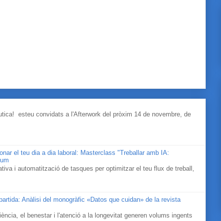
àutica! esteu convidats a l'Afterwork del pròxim 14 de novembre, de
cionar el teu dia a dia laboral: Masterclass "Treballar amb IA:
rium
iva i automatització de tasques per optimitzar el teu flux de treball,
mpartida: Anàlisi del monogràfic «Datos que cuidan» de la revista
ociència, el benestar i l'atenció a la longevitat generen volums ingents