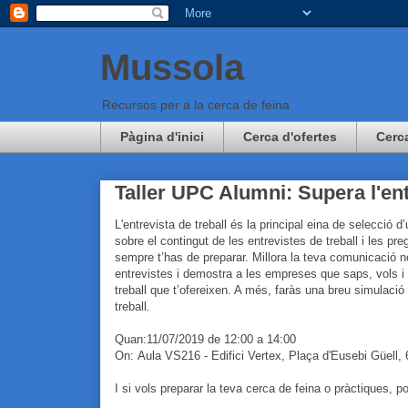
Mussola
Recursos per a la cerca de feina
Pàgina d'inici
Cerca d'ofertes
Cerc
Taller UPC Alumni: Supera l'ent
L'entrevista de treball és la principal eina de selecció 
sobre el contingut de les entrevistes de treball i les pr
sempre t’has de preparar. Millora la teva comunicació n
entrevistes i demostra a les empreses que saps, vols i 
treball que t’ofereixen. A més, faràs una breu simulació
treball.
Quan:11/07/2019 de 12:00 a 14:00
On: Aula VS216 - Edifici Vertex, Plaça d'Eusebi Güell,
I si vols preparar la teva cerca de feina o pràctiques, p