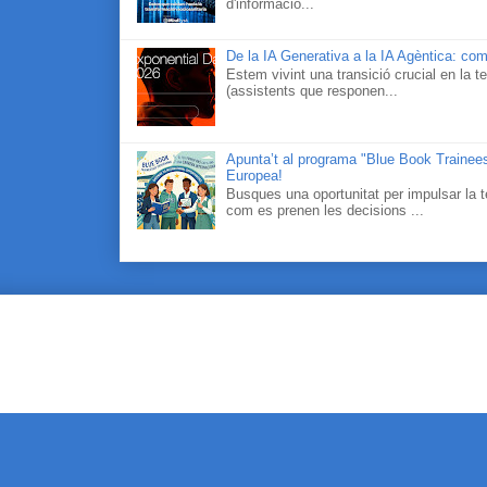
d'informació...
De la IA Generativa a la IA Agèntica: com
Estem vivint una transició crucial en la te
(assistents que responen...
Apunta’t al programa "Blue Book Traineesh
Europea!
Busques una oportunitat per impulsar la t
com es prenen les decisions ...