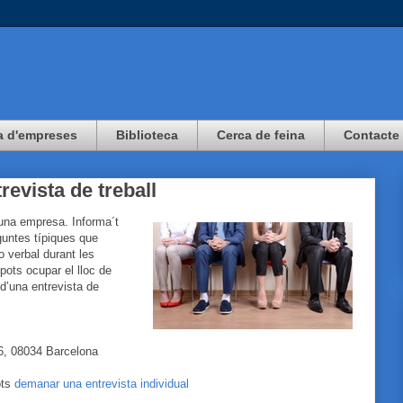
a d'empreses
Biblioteca
Cerca de feina
Contacte
revista de treball
d’una empresa. Informa´t
eguntes típiques que
o verbal durant les
pots ocupar el lloc de
 d’una entrevista de
 6, 08034 Barcelona
ots
demanar una entrevista individual