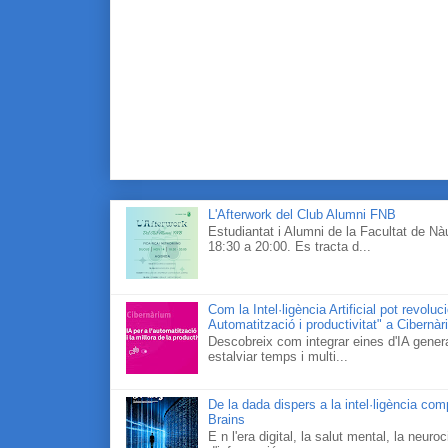
L'Afterwork del Club Alumni FNB
Estudiantat i Alumni de la Facultat de N
18:30 a 20:00. Es tracta d...
Com la Intel·ligència Artificial pot revolu
Automatització i productivitat" a Cibernà
Descobreix com integrar eines d'IA generat
estalviar temps i multi...
De la dada dispers a la intel·ligència co
Brains
E n l'era digital, la salut mental, la neur