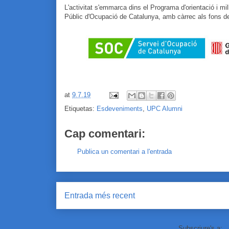
L'activitat s'emmarca dins el Programa d'orientació i mi
Públic d'Ocupació de Catalunya, amb càrrec als fons del
at
9.7.19
Etiquetas:
Esdeveniments
,
UPC Alumni
Cap comentari:
Publica un comentari a l'entrada
Entrada més recent
Subscriure's a:
C