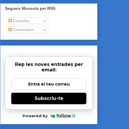
Segueix Mussola per RSS
Entrades
Comentaris
Rep les noves entrades per
email:
Subscriu-te
Powered by